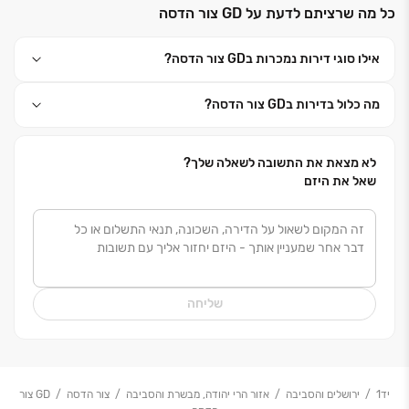
כל מה שרציתם לדעת על GD צור הדסה
טכנולוגיות בנייה מתקדמות, בהתאם לתקנים בינלאומיים
מחמירים.
אילו סוגי דירות נמכרות בGD צור הדסה?
גיא&דורון לוי ידועה כחברה אמינה ומקצועית, המשקיעה
מה כלול בדירות בGD צור הדסה?
את מיטב המשאבים לצורכי תכנון, עיצוב, בחירת חומרים
ודיאלוג עם הלקוחות. הליווי האישי, השירות המקצועי,
המענה החכם והשקיפות המוחלטת הם ערכיה המרכזיים
לא מצאת את התשובה לשאלה שלך?
של החברה, ההופכים אותה לחברה המובילה בענף הנדל"ן.
שאל את היזם
שליחה
יד1
ירושלים והסביבה
אזור הרי יהודה, מבשרת והסביבה
צור הדסה
GD צור