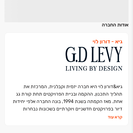
אודות החברה
גיא - דורון לוי
גיא&דורון לוי היא חברה יזמית וקבלנית, המרכזת את
תהליך התכנון, ההקמה ובניית הפרויקטים תחת קורת גג
אחת. מאז הקמתה בשנת 1994, בונה החברה אלפי יחידות
דיור בפרויקטים חדשניים ויוקרתיים בשכונות נבחרות
בערים כמו תל אביב, רעננה – שכונת נווה זמר, כפר סבא
קרא עוד
הירוקה, רמת השרון, מודיעין ועוד. החברה פועלת ונשענת
על הבנה עמוקה של עולם הנדל"ן למגורים, תוך הטמעת