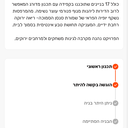
כולל ‏17 בניינים שתוכננו בקפידה עם תכנון מדורג המאפשר
לרוב הדירות ליהנות מנוף פנורמי עוצר נשימה. מהמרפסות
נשקף יופיה הפראי של שמורת סנסן הסמוכה- ריאה ירוקה
רחבת ידיים, המעניקה תחושת טבע אינטימית בסמוך לבית.
הפרויקט נהנה מקרבה לגינות משחקים ולמרחבים ירוקים,
לצד תשתיות ותיקות ומשובחות בתחום החינוך והפנאי
הקיימות כבר היום בישוב. מיקום הפרויקט הוא ברמת נגישות
מיטבית לכביש ‏375.
תכנון ראשוני
הוגשה בקשה להיתר
ניתן היתר בניה
הבניה הסתיימה