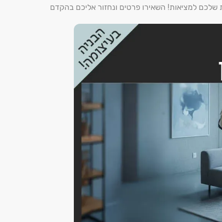
ת שלכם למציאות! השאירו פרטים ונחזור אליכם בהקדם