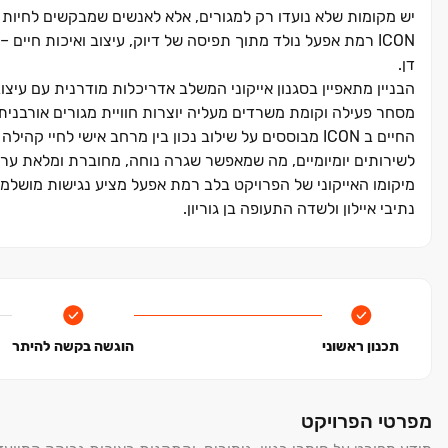
יש מקומות שלא נועדו רק למגורים, אלא לאנשים שמבקשים לחיות
ICON
רמת אפעל נולד מתוך תפיסה של דיוק, עיצוב ואיכות חיים 
דן
.
הבניין מתאפיין בסגנון אייקוני המשלב אדריכלות מודרנית עם עיצוב
מסחר פעילה וקומת משרדים מעליה יוצרות חוויית מגורים אורבנית,
החיים ב
ICON
מבוססים על שילוב נכון בין מרחב אישי לחיי קהילה 
לשירותים יומיומיים, מה שמאפשר שגרה נוחה, מחוברת ומלאת ער
מיקומו האייקוני של הפרויקט בלב רמת אפעל מציע נגישות מושלמת
נתיבי איילון ולשדה התעופה בן גוריון
.
ICON
רמת אפעל הוא יותר מפרויקט מגורים, זה מקום שבו הכל מ
תכנון ראשוני
הוגשה בקשה להיתר
מפרטי הפרויקט