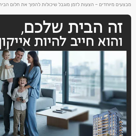
מבצעים מיוחדים – הצעות לזמן מוגבל שיכולות להפוך את חלום הבי
דלתות פנים איכותיות, דלת נגרות בממ״ד
ריצוף גרניט פורצלן יוקרתי 100 * 100 מתוך מגוון רחב, למעט בחדרים רטובים
ריצוף מרפסות דגם אנטי סליפ במגוון רחב של דוגמאות
נקודת TV וטלפון בכל חדרי המגורים
מטבח מעוצב הכולל ארונות עליונים ותחתונים עד 8 מטר
ארון בילט אין גבוה לתנור ומיקרו, קלאפה עליונה
מזוגגת וטריקה שקטה
כיור בהתקנה שטוחה (אפשרות לכיור כפול)
שיש יוקרתי מסוג אבן קיסר במבחר גוונים
ברז ניל למקרר במטבח
טיימר לדדו שמש
מערכת מיזוג אוויר בטכנולוגית VRFלשליטה בכל חדר בנפרד
חלונות דאבל גלאס (בידודית)
נקודת גז במרפסת שמש ונקודת גז במטבח
אלומיניום איכותי
מאוורר תקרה עמיד למים במרפסת שמש