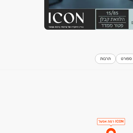
במגוון גוונים גובה מלא
ספורט
תרבות
ICON רמת אפעל
ח) כולל מנואלה ידנית בסלון