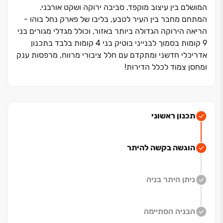
המושלם בין עיצוב מוקפד, סביבה ירוקה ושקט אורבני.
המתחם מחבר בין העיר לטבע, בליבו של פארק נחל בוהו ‏-
הריאה הירוקה הגדולה ביותר באזור, וכולל מגדלי מגורים בני
‏9 קומות בסמוך לבנייני בוטיק בני ‏4 קומות בלבד בתכנון
אדריכלי חדשני ומתקדם עם חלל ציבורי מרווח, מרפסות ענק
ומחסן צמוד לכלל הדירות!
בעל גישה לצירי תנועה מרכזיים, פארקים ציבוריים, מוסדות
חינוך, מרכזי מסחר ופנאי לבילוי, ועוד.
תכנון ראשוני
הוגשה בקשה להיתר
ניתן היתר בניה
הבניה הסתיימה