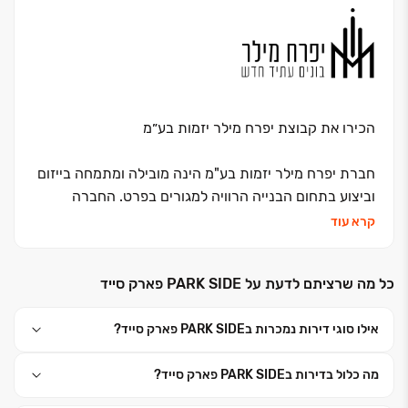
משלב התכנון ועד למסירת המפתח ומבטיח חווית לקוח
יוצאת דופן.
הכירו את קבוצת יפרח מילר יזמות בע״מ
חברת יפרח מילר יזמות בע"מ הינה מובילה ומתמחה בייזום
וביצוע בתחום הבנייה הרוויה למגורים בפרט. החברה
עוסקת בייזום, תכנון, ליווי & ביצוע פרויקטים שונים למסחר
קרא עוד
ומגורים בפרט.
כל מה שרציתם לדעת על PARK SIDE פארק סייד
יפרח מילר יזמות בע"מ מציבים רף מגורים חדש של איכות
חיים שונה בארץ. חברת יפרח מילר יזמות מצויה בתכנון של
אילו סוגי דירות נמכרות בPARK SIDE פארק סייד?
מאות דירות חדשות בפרויקטים ברחבי הארץ בסטנדרט
בנייה חדשני וגבוה במיוחד יחד עם מפרט טכני עשיר
מה כלול בדירות בPARK SIDE פארק סייד?
ואיכותי בלוקיישנים המבוקשים ביותר בארץ למגורים
והשקעות כאחד.