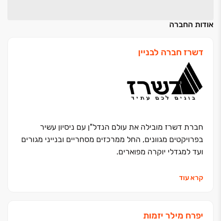
אודות החברה
דשרז חברה לבניין
חברת דשרז מובילה את עולם הנדל"ן עם ניסיון עשיר
בפרויקטים מגוונים, החל ממרכזים מסחריים ובנייני מגורים
ועד למגדלי יוקרה מפוארים.
אנו מציבים סטנדרטים חדשים בתחום וגאים במגוון
קרא עוד
הפרויקטים המוצלחים שלנו, אשר מאופיינים בתכנון חדשני,
בנייה איכותית ושירות לקוחות ברמה הגבוהה ביותר. צוות
המומחים שלנו מלווה אתכם בכל שלבי הפרויקט, החל
יפרח מילר יזמות