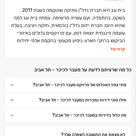
בית וגג היא חברת נדל"ן וותיקה שהוקמה בשנת 2011 .
בשקט, בהתמדה, ועם עשייה מרשימה, צמחה בית וגג למה
שהיא היום: חברת ייזום נדל״ן בורסאית, חזקה ויציבה, בעלת
עוצמה פיננסית יוצאת דופן, עם פרויקטים גדולים באיזורי
הביקוש ברחבי הארץ, ניסיון מקצועי בהקמת אלפי יחידות
דיור, שדרה ניהולית איכותית, בעלי מניות מהגופים
קרא עוד
המובילים במשק הישראלי - והכל עטוף ברגישות לצרכי
הלקוחות ובלייף סטייל מודרני.
כל מה שרציתם לדעת על מעבר לכיכר - תל אביב
מתי צפוי האכלוס של פרויקט מעבר לכיכר - תל אביב?
בית וגג חושבת אחרת. היא מאמינה בעשייה שקטה. בעולם
אילו סוגי דירות נמכרות במעבר לכיכר - תל אביב?
שבו כל אחד מחפש רק להישמע, היא מבקשת ״לעשות ולא
לדבר״, כי התוצאות מדברות בעד עצמן. להביא לשולחן את
מה כלול בדירות במעבר לכיכר - תל אביב?
העוצמה הפנימית שלה, כדי לייצר עבור דייריה שקט נפשי
אמיתי.
לא מצאת את התשובה לשאלה שלך?