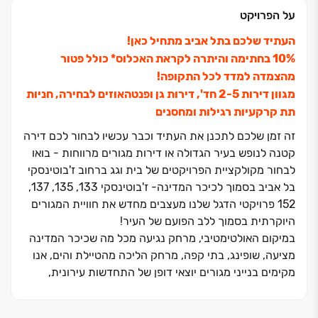
על הפרויקט
העתיד שלכם בתל אביב מתחיל כאן!
‏10% בחתימה והיתרה לקראת האכלוס* כולל פטור
מהצמדה למדד לכל התקופה!
מגוון דירות ‏2-5 חד', דירות גן ופנטהאוזים לבחירה, חניות
תת קרקעיות רגילות ומחסנים
זה זמן שלכם לתכנן את העתיד וכבר עכשיו לבחור לכם דירה
קטנה לנופש בעיר הגדולה או דירות מגורים מרווחות - בואו
לבחור מקולקציית הפרויקטים של בית וגג ‏ברחוב ז'בוטינסקי
בל אביב בסמוך לכיכר המדינה- ז'בוטינסקי ‏133, ‏135, ‏137,
‏152 פרויקטי הדגל שלנו מעצבים מחדש את חוויית המגורים
היוקרתית בסמוך ללב הפועם של העיר!
במיקום האולטימטיבי, מרחק נגיעה מכל מה שכיכר המדינה
מציעה, שופינג, בתי קפה, מרחק הליכה מהטיילת והים, אנו
מקימים בנייני מגורים יוצאי דופן של התחדשות עירונית,
המשלבים את יתרונות העיר הגדולה עם שקט פרטי אינסופי.