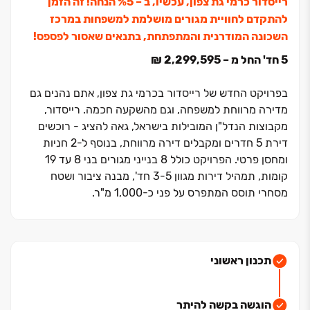
רייסדור כרמי גת צפון, עכשיו, ב ‏– ‏5‏% הנחה! זה הזמן
להתקדם לחוויית מגורים מושלמת למשפחות במרכז
השכונה המודרנית והמתפתחת, בתנאים שאסור לפספס!
5 חד' החל מ – 2,299,595 ₪
בפרויקט החדש של רייסדור בכרמי גת צפון, אתם נהנים גם
מדירה מרווחת למשפחה, וגם מהשקעה חכמה. רייסדור,
מקבוצות הנדל"ן המובילות בישראל, גאה להציג - רוכשים
דירת ‏5 חדרים ומקבלים דירה מרווחת, בנוסף ל-2 חניות
ומחסן פרטי. הפרויקט כולל ‏8 בנייני מגורים בני ‏8 עד ‏19
קומות, תמהיל דירות מגוון ‏3-5 חד', מבנה ציבור ושטח
מסחרי תוסס המתפרס על פני כ‏-1,000 מ"ר
.
הפרויקט ממוקם בלב השכונה החדשה, הירוקה והחכמה של
כרמי גת צפון, וכולל תשתיות מודרניות, פארקים רחבים,
מוסדות חינוך, בתי כנסת ועוד. כמו כן מציע הפרויקט נגישות
מקסימלית לתחנת רכבת קריית גת ולצירי התנועה
תכנון ראשוני
המרכזיים כביש ‏6 ו‏-4
.
אל תפספסו את ההזדמנות לשדרג את איכות החיים ולהגשים
הוגשה בקשה להיתר
את החלום בפרויקט רייסדור כרמי גת צפון.