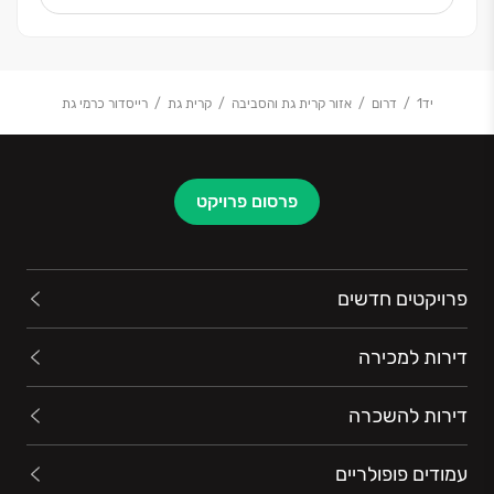
הזמנים, היחס האישי והשירות הפרטני, הפכו את החברה
למודל לחיקוי בענף ייזום הנדל"ן בישראל.
יד1
דרום
אזור קרית גת והסביבה
קרית גת
רייסדור כרמי גת
פרסום פרויקט
פרויקטים חדשים
דירות למכירה
דירות להשכרה
עמודים פופולריים