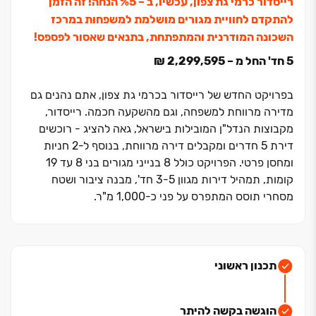
רייסדור כרמי גת צפון, עכשיו, ב ‏– ‏5‏% הנחה! זה הזמן
להתקדם לחוויית מגורים מושלמת למשפחות במרכז
השכונה המודרנית והמתפתחת, בתנאים שאסור לפספס!
5 חד' החל מ – 2,299,595 ₪
בפרויקט החדש של רייסדור בכרמי גת צפון, אתם נהנים גם
מדירה מרווחת למשפחה, וגם מהשקעה חכמה. רייסדור,
מקבוצות הנדל"ן המובילות בישראל, גאה להציג - רוכשים
דירת ‏5 חדרים ומקבלים דירה מרווחת, בנוסף ל-2 חניות
ומחסן פרטי. הפרויקט כולל ‏8 בנייני מגורים בני ‏8 עד ‏19
קומות, תמהיל דירות מגוון ‏3-5 חד', מבנה ציבור ושטח
מסחרי תוסס המתפרס על פני כ‏-1,000 מ"ר
.
הפרויקט ממוקם בלב השכונה החדשה, הירוקה והחכמה של
כרמי גת צפון, וכולל תשתיות מודרניות, פארקים רחבים,
מוסדות חינוך, בתי כנסת ועוד. כמו כן מציע הפרויקט נגישות
מקסימלית לתחנת רכבת קריית גת ולצירי התנועה
תכנון ראשוני
המרכזיים כביש ‏6 ו‏-4
.
אל תפספסו את ההזדמנות לשדרג את איכות החיים ולהגשים
הוגשה בקשה להיתר
את החלום בפרויקט רייסדור כרמי גת צפון.