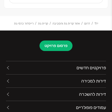
הזמנים, היחס האישי והשירות הפרטני, הפכו את החברה
למודל לחיקוי בענף ייזום הנדל"ן בישראל.
יד1
דרום
אזור קרית גת והסביבה
קרית גת
רייסדור כרמי גת
פרסום פרויקט
פרויקטים חדשים
דירות למכירה
דירות להשכרה
עמודים פופולריים