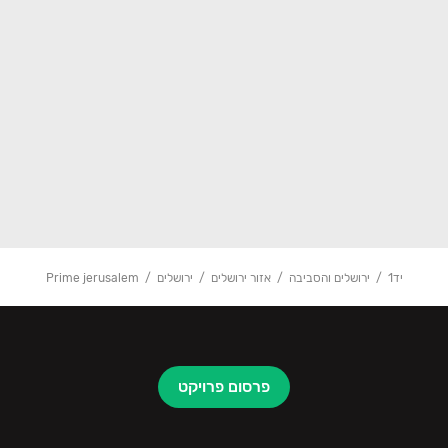
יד1
ירושלים והסביבה
אזור ירושלים
ירושלים
Prime jerusalem
פרסום פרויקט