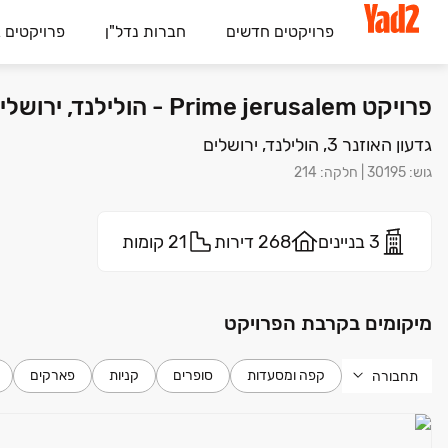
פרויקטים חדשים
חברות נדל"ן
פרויקטים 
פרויקט Prime jerusalem - הולילנד, ירושלים | ספיר וברקת נדל"ן (הולילנד) בע"מ
גדעון האוזנר 3, הולילנד, ירושלים
גוש
:
30195
|
חלקה
:
214
3 בניינים
268 דירות
21 קומות
מיקומים בקרבת הפרויקט
קפה ומסעדות
סופרים
קניות
פארקים
תחבורה