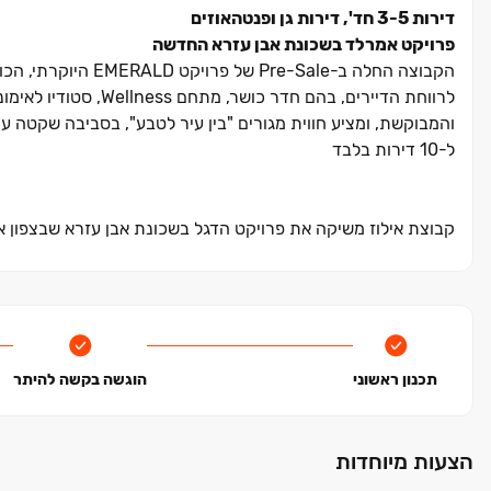
דירות 3-5 חד', דירות גן ופנטהאוזים
פרויקט אמרלד בשכונת אבן עזרא החדשה
הקבוצה החלה ב-Sale
לרווחת הדיירים, בהם 
ל‏-10 דירות בלבד
ומגוון חללים משותפים לרווחת הדיירים. הפרויקט, ממוקם לצד פאר
אשקלון נחשבת לאחת מהערים הצומחות ביותר בארץ וידועה באיכ
לקנות דירות בעיר, בה מתחמי תעסוקה, חופי ים מרהיבים, מוסדות ח
תכנון ראשוני
הוגשה בקשה להיתר
המבוקשות ומציעה קרבה למרכזי קניות, נגישות לצירי תנועה מרכ
בשנים הקרובות.
הצעות מיוחדות