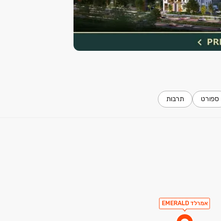
ספורט
תרבות
אמרלד EMERALD