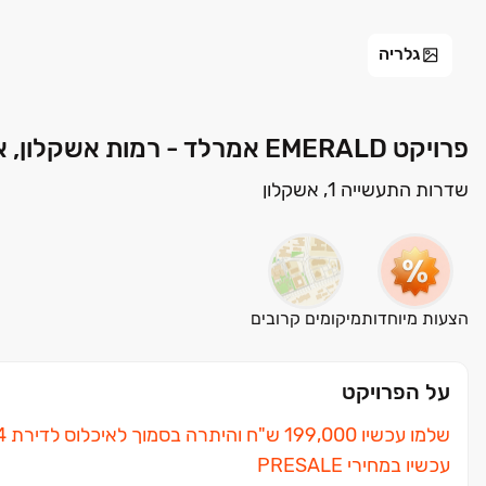
גלריה
פרויקט EMERALD אמרלד - רמות אשקלון, אשקלון | א.א.י אבו מגורים בע"מ
שדרות התעשייה 1, אשקלון
הצעות מיוחדות
מיקומים קרובים
על הפרויקט
שלמו עכשיו ‏199,000 ש"ח והיתרה בסמוך לאיכלוס לדירת ‏4 חדרים בצפון אשקלון
עכשיו במחירי PRESALE