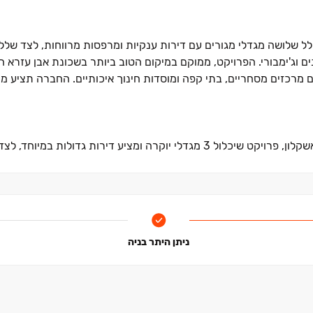
Pre- של פרויקט EMERALD היוקרתי, הכולל שלושה מגדלי מגורים עם דירות ענקיות ומרפסות מרווחות, 
חדר כושר, מתחם Wellness, סטודיו לאימונים וג'ימבורי. הפרויקט, ממוקם במיקום הטוב ביותר בשכונת אבן ע
קבוצת אילוז משיקה את פרויקט הדגל בשכונת אבן עזרא שבצפון אשקלון, פרויקט שיכלול ‏3 מגדלי יוקרה ומציע דיר
קים, שבילי אופניים ומוסדות חינוך הנמצאים במרחק הליכה.
ות החיים הגבוהה לתושביה, מה שמוביל להגירה חיובית של משפחות ר
ינוך איכותיים ומגוון אתרי פנאי ובילוי. שכונת אבן עזרא, נחשבת לאח
ניתן היתר בניה
זיים, תחנת הרכבת החדשה ופארק ההייטק הענק, הצפוי למשוך אוכלוסי