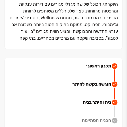
היוקרתי, הכולל שלושה מגדלי מגורים עם דירות ענקיות
ומרפסות מרווחות, לצד שלל חללים משותפים לרווחת
הדיירים, בהם חדר כושר, מתחם Wellness, סטודיו לאימונים
וג'ימבורי. הפרויקט, ממוקם במיקום הטוב ביותר בשכונת אבן
עזרא החדשה והמבוקשת, ומציע חווית מגורים "בין עיר
לטבע", בסביבה שקטה עם מרכזים מסחריים, בתי קפה
ומוסדות חינוך איכותיים. החברה תציע מחירי Pre-Sale
ל‏-10 דירות בלבד
תכנון ראשוני
קבוצת אילוז משיקה את פרויקט הדגל בשכונת אבן עזרא
שבצפון אשקלון, פרויקט שיכלול ‏3 מגדלי יוקרה ומציע דירות
הוגשה בקשה להיתר
גדולות במיוחד, לצד סטנדרט גבוה ומגוון חללים משותפים
לרווחת הדיירים. הפרויקט, ממוקם לצד פארקים, שבילי
אופניים ומוסדות חינוך הנמצאים במרחק הליכה.
ניתן היתר בניה
אשקלון נחשבת לאחת מהערים הצומחות ביותר בארץ וידועה
הבניה הסתיימה
באיכות החיים הגבוהה לתושביה, מה שמוביל להגירה חיובית