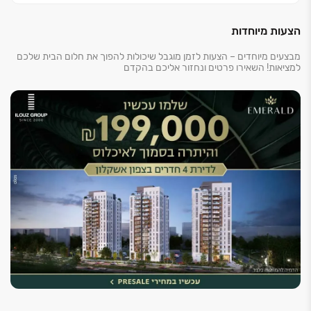
של משפחות רבות המבקשות לקנות דירות בעיר, בה מתחמי
הצעות מיוחדות
תעסוקה, חופי ים מרהיבים, מוסדות חינוך איכותיים ומגוון
אתרי פנאי ובילוי. שכונת אבן עזרא, נחשבת לאחת מהשכונות
מבצעים מיוחדים – הצעות לזמן מוגבל שיכולות להפוך את חלום הבית שלכם
המבוקשות ומציעה קרבה למרכזי קניות, נגישות לצירי
למציאות! השאירו פרטים ונחזור אליכם בהקדם
תנועה מרכזיים, תחנת הרכבת החדשה ופארק ההייטק
הענק, הצפוי למשוך אוכלוסייה איכותית בשנים הקרובות.