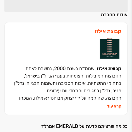
אודות החברה
קבוצת אילוז
קבוצת אילוז
, שנוסדה בשנת 2000, נחשבת לאחת
הקבוצות המובילות והצומחות בענף הנדל"ן בישראל,
בתחומי התשתיות, איכות הסביבה ותשומות הבנייה, נדל"ן
מניב, נדל"ן למגורים והתחדשות עירונית.
הקבוצה, שהוקמה על ידי יצחק אבוחסירא אילוז, המכהן
כיו"ר הקבוצה, ממקדת את פעילותה העסקית בארבעה
קרא עוד
אפיקים:
תשתיות, איכות סביבה ותשומות בנייה
כל מה שרציתם לדעת על EMERALD אמרלד
ניהול שתי מחצבות לכרייה וייצור חול לתעשיית הבנייה