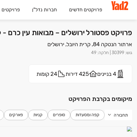
פרויקטים חדשים
חברות נדל"ן
פרויקטים 
פרויקט פסטורל ירושלים – מבואות עין כרם - קרית היובל, ירושלים | 
ארתור הנטקה 84, קרית היובל, ירושלים
גוש
:
30399
|
חלקה
:
49
4 בניינים
425 דירות
24 קומות
מיקומים בקרבת הפרויקט
קפה ומסעדות
סופרים
קניות
פארקים
תחבורה