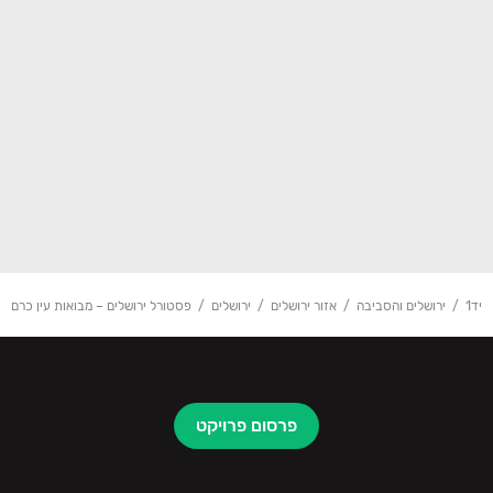
יד1
ירושלים והסביבה
אזור ירושלים
ירושלים
פסטורל ירושלים – מבואות עין כרם
פרסום פרויקט