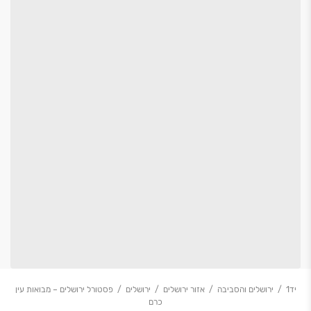
יד1
ירושלים והסביבה
אזור ירושלים
ירושלים
פסטורל ירושלים – מבואות עין
כרם