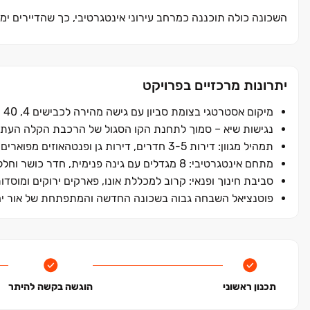
השכונה כולה תוכננה כמרחב עירוני אינטגרטיבי, כך שהדיירים י
טרקלין דיירים אלגנטי, מרחבי פנאי, שטחי מסחר וגינה מרכזית י
ואיכותית בסביבה מטופחת ונגישה.
יתרונות מרכזיים בפרויקט
מיקום אסטרטגי בצומת סביון עם גישה מהירה לכבישים 4, 40 ו-461.
נגישות שיא – סמוך לתחנת הקו הסגול של הרכבת הקלה העתי
תמהיל מגוון: דירות 3-5 חדרים, דירות גן ופנטהאוזים מפוארים.
מתחם אינטגרטיבי: 8 מגדלים עם גינה פנימית, חדר כושר וחללי מסחר.
סביבת חינוך ופנאי: קרוב למכללת אונו, פארקים ירוקים ומוסדות
פוטנציאל השבחה גבוה בשכונה החדשה והמתפתחת של אור יה
תכנון ראשוני
הוגשה בקשה להיתר