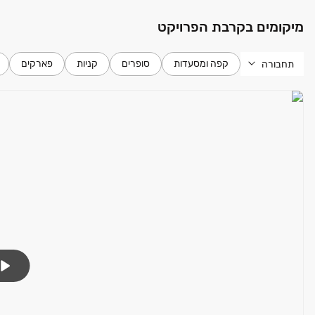
מיזוג אוויר*
מיקומים בקרבת הפרויקט
תריסים חשמליים*
זיגוג כפול בחלונות*
דלת כניסה ביטחון*
קפה ומסעדות
סופרים
קניות
פארקים
תחבורה
דלתות פנים של פנדור*
חיבור חשמל תלת פאזי
אינטרקום TV
נקודת טלפון, TV בכל חדר
נקודת מים, TV במרפסת
חיפוי קירות טיח גבס/שפכטל*
נקודת גז במרפסת
חדרי רחצה / כלים סניטריים
חיפוי קרמיקה מובחרת בקירות
אסלה תלויה וניאגרה סמויה
ברזי פרח
ארון אמבטיה הכולל משטח עבודה ומראה*