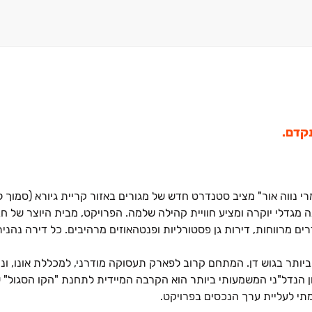
י נווה אור" מציב סטנדרט חדש של מגורים באזור קריית גיורא (סמוך ל
גדלי יוקרה ומציע חוויית קהילה שלמה. הפרויקט, מבית היוצר של חב
מהיל דירות מגוון המותאם לכל משפחה: דירות ‏3, ‏4 ו‏-‏5 חדרים מרווחות, דירות גן פסטורליות ופנטהאוזים מרהיבים. כל
ותר בגוש דן. המתחם קרוב לפארק תעסוקה מודרני, למכללת אונו, ונ
שלמת עם חיבור מהיר לכבישים ‏4, ‏40 ו‏-‏461. היתרון הנדל"ני המשמעותי ביותר הוא הקרבה המיידית לתחנת "הקו
תי לעליית ערך הנכסים בפרויקט.