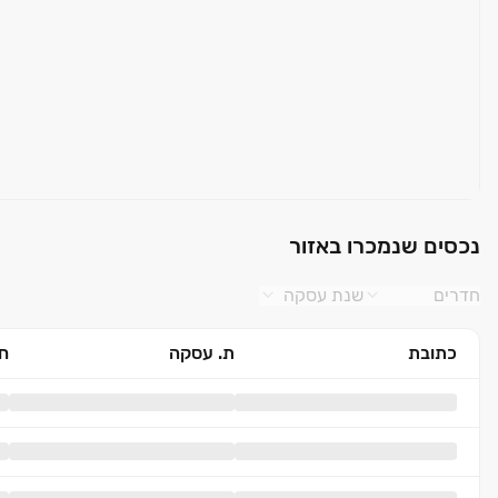
אביק אוטומטי ופיית מילוי*
תעלת ניקוז בח.רחצה הורים
מטבח
מטבח הכולל יחידת אי + BUILT IN
כיור אקרילי בהתקנה שטוחה
משטח עבודה שיש*
נכסים שנמכרו באזור
ברז נשלף
נק' מים למקרר
חדרים
שנת עסקה
הכנה למדיח כלים*
נקודת כוח לכיריים חשמליות
כתובת
ת. עסקה
חד