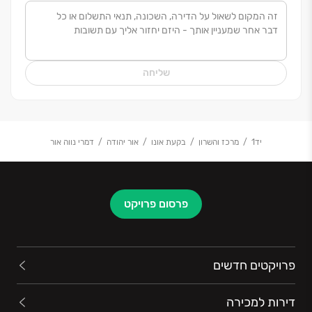
אנחנו במשפחת י.ח דמרי מבינים שרכישת דירה היא אחת
שליחה
ההחלטות המשמעותית בחייכם. לאורך כל הדרך נלווה
אתכם החל מייעוץ מקיף והכוונה בתהליך הרכישה, דרך
שלבי הבנייה השונים, מסירת מפתח הדירה, וגם אחרי
הכניסה אליה. כל זאת על מנת שתהיו שקטים ובטוחים
יד1
מרכז והשרון
בקעת אונו
אור יהודה
דמרי נווה אור
בהחלטה שקיבלתם.
פרסום פרויקט
פרויקטים חדשים
דירות למכירה