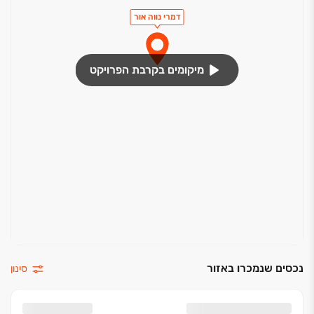
נקודת גז במרפסת
דמרי נווה אור
חדרי רחצה / כלים סניטריים
חיפוי קרמיקה מובחרת בקירות
מיקומים בקרבת הפרויקט
אסלה תלויה וניאגרה סמויה
ברזי פרח
ארון אמבטיה הכולל משטח עבודה ומראה*
אביק אוטומטי ופיית מילוי*
תעלת ניקוז בח.רחצה הורים
מטבח
מטבח הכולל יחידת אי + BUILT IN
כיור אקרילי בהתקנה שטוחה
משטח עבודה שיש*
נכסים שנמכרו באזור
סינון
ברז נשלף
נק' מים למקרר