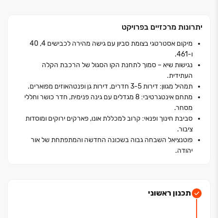
האסטרטגית ביותר בגוש דן. המתחם קרוב לפארק תעסוקה
מודרני, למכללת אונו, ונהנה מנגישות תחבורתית מושלמת
יתרונות מרכזיים בפרויקט
עם חיבור מהיר לכבישים ‏4, ‏40 ו‏-‏461. היתרון הנדל"ני
המשמעותי ביותר הוא הקרבה המיידית לתחנת "הקו הסגול"
מיקום אסטרטגי בצומת סביון עם גישה מהירה לכבישים 4, 40
של הרכבת הקלה, מה שמבטיח הגעה מהירה לתל אביב
ו-461.
וצפוי להוות מנוע עוצמתי לעליית ערך הנכסים בפרויקט.
נגישות שיא – סמוך לתחנת הקו הסגול של הרכבת הקלה
העתידית.
השכונה כולה תוכננה כמרחב עירוני אינטגרטיבי, כך
תמהיל מגוון: דירות 3-5 חדרים, דירות גן ופנטהאוזים מפוארים.
מתחם אינטגרטיבי: 8 מגדלים עם גינה פנימית, חדר כושר וחללי
שהדיירים ימצאו את כל מבוקשם ממש מתחת לבית. מתחם
מסחר.
המגורים כולל חדרי כושר מאובזרים, טרקלין דיירים אלגנטי,
סביבת חינוך ופנאי: קרוב למכללת אונו, פארקים ירוקים ומוסדות
מרחבי פנאי, שטחי מסחר וגינה מרכזית ירוקה לרווחת
ציבור.
התושבים. זוהי הזדמנות פז להשקיע בעתיד ולהצטרף
פוטנציאל השבחה גבוה בשכונה החדשה והמתפתחת של אור
לקהילה צעירה ואיכותית בסביבה מטופחת ונגישה.
יהודה.
תכנון ראשוני