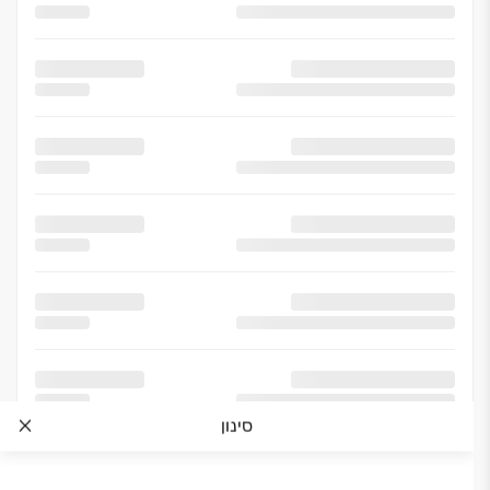
הכנה למדיח כלים*
נקודת כוח לכיריים חשמליות
סינון