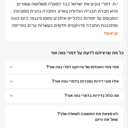
י.ח. דמרי בונים את ישראל כבר למעלה משלושה עשורים,
והיא חברת הבנייה הגדולה בארץ. החברה נהנית ממוניטין
המבוסס על יסודות כלכליים איתנים וחוסן פיננסי. כיום בונה
ומתכננת החברה פרויקטים חדשים בעשרות ערים בפריסה
ארצית, בהם עשרות פרויקטים למגורים, מסחר, תעשייה
קרא עוד
ומלונאות. מניותיה של החברה נסחרות בבורסה לניירות
ערך בת"א מאז שנת 2004.
כל מה שרציתם לדעת על דמרי נווה אור
מתי צפוי האכלוס של פרויקט דמרי נווה אור?
דמרי גם יוזמת וגם בונה את הפרויקטים שלה - עובדה
אילו סוגי דירות נמכרות בדמרי נווה אור?
המבטיחה אחריות מלאה בכל שלב ושלב, עמידה בלוחות
הזמנים ואיכות בניה על פי התקנים המחמירים ביותר. אנו
מה כלול בדירות בדמרי נווה אור?
מתחייבים ליישם בכל הפרויקטים שלנו את עקרונות הבנייה
והפיתוח באמצעות הטכנולוגיות המתקדמות ביותר, ועל פי
תקן ISO 9002 אשר בבעלותה של החברה. בנוסף, לרשות
לא מצאת את התשובה לשאלה שלך?
לקוחותינו עומד צוות מקצועי של אדריכלים, מהנדסים
שאל את היזם
ומנהלי פרויקטים במטרה להעניק את השירות הטוב ביותר.