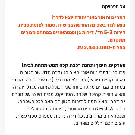
על הפרויקט
דמרי נווה אור באור יהודה יוצא לדרך!
בואו לגור בשכונה החדשה בגוש דן, סמוך לצומת סביון.
דירות ‏3‏-‏5 חד', דירות גן ופנטהאוזים במתחם מגורים
מתקדם.
החל מ‏-‏2,440,000 ‏₪.
פארקים, חינוך ותחנת רכבת קלה ממש מתחת לבית!
פרויקט "דמרי נווה אור" מציב סטנדרט חדש של מגורים
באזור קריית גיורא (סמוך לצומת סביון) שבאור יהודה. מדובר
במתחם מגורים מתקדם וחדשני הכולל שמונה מגדלי יוקרה
ומציע חוויית קהילה שלמה. הפרויקט, מבית היוצר של חברת
י.ח דמרי, מציג תמהיל דירות מגוון המותאם לכל משפחה:
דירות ‏3, ‏4 ו‏-‏5 חדרים מרווחות, דירות גן פסטורליות
ופנטהאוזים מרהיבים. כל דירה נהנית ממפרט טכני עשיר,
עיצוב חכם וחללים מוארים.
מבחינה כלכלית ואורבנית, הפרויקט ממוקם בנקודה