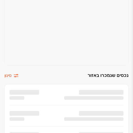
דוד חשמלי 150 ליטר
חשמל תלת פאזי 25*3
תריסים חשמליים בכל הדירה למעט ממ“ד, מרפסת
שירות, חדרים רטובים ומטבח (כולל מנואלה בסלון)
נכסים שנמכרו באזור
סינון