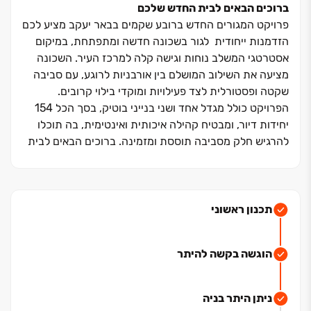
ברוכים הבאים לבית החדש שלכם
פרויקט המגורים החדש ברובע שקמים בבאר יעקב מציע לכם
הזדמנות ייחודית לגור בשכונה חדשה ומתפתחת, במיקום
אסטרטגי המשלב נוחות וגישה קלה למרכז העיר. השכונה
מציעה את השילוב המושלם בין אורבניות לרוגע, עם סביבה
שקטה ופסטורלית לצד פעילויות ומוקדי בילוי קרובים.
הפרויקט כולל מגדל אחד ושני בנייני בוטיק, בסך הכל ‏154
יחידות דיור, ומבטיח קהילה איכותית ואינטימית, בה תוכלו
להרגיש חלק מסביבה תוססת ומזמינה. ברוכים הבאים לבית
החדש שלכם ‏– מקום בו החיים מקבלים משמעות חדשה, עם
איכות, נוחות ותחושת שייכות.
שמים את הלב באיכות החיים
תכנון ראשוני
באר יעקב, הממוקמת בלב הארץ, היא אחת הערים
המתפתחות והמבוקשות בישראל. המציעה שילוב מושלם בין
הוגשה בקשה להיתר
חיי עיר לפרברים, עם גישה נוחה לתל אביב, ראשון לציון
וערים מרכזיות אחרות. בבאר יעקב תמצאו מגוון רחב של
שירותים קהילתיים, מוסדות חינוך איכותיים, פארקים ירוקים
ניתן היתר בניה
ומרכזי קניות ובילוי. העיר מתאפיינת בקהילה חזקה ותחושת