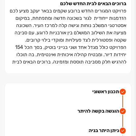
ברוכים הבאים לבית החדש שלכם
פרויקט המגורים החדש ברובע שקמים בבאר יעקב מציע לכם
הזדמנות ייחודית לגור בשכונה חדשה ומתפתחת, במיקום
אסטרטגי המשלב נוחות וגישה קלה למרכז העיר. השכונה
מציעה את השילוב המושלם בין אורבניות לרוגע, עם סביבה
שקטה ופסטורלית לצד פעילויות ומוקדי בילוי קרובים.
הפרויקט כולל מגדל אחד ושני בנייני בוטיק, בסך הכל ‏154
יחידות דיור, ומבטיח קהילה איכותית ואינטימית, בה תוכלו
להרגיש חלק מסביבה תוססת ומזמינה. ברוכים הבאים לבית
החדש שלכם ‏– מקום בו החיים מקבלים משמעות חדשה, עם
איכות, נוחות ותחושת שייכות.
שמים את הלב באיכות החיים
תכנון ראשוני
באר יעקב, הממוקמת בלב הארץ, היא אחת הערים
המתפתחות והמבוקשות בישראל. המציעה שילוב מושלם בין
הוגשה בקשה להיתר
חיי עיר לפרברים, עם גישה נוחה לתל אביב, ראשון לציון
וערים מרכזיות אחרות. בבאר יעקב תמצאו מגוון רחב של
שירותים קהילתיים, מוסדות חינוך איכותיים, פארקים ירוקים
ניתן היתר בניה
ומרכזי קניות ובילוי. העיר מתאפיינת בקהילה חזקה ותחושת