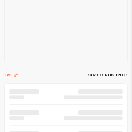
דוד חשמלי 150 ליטר
חשמל תלת פאזי 25*3
תריסים חשמליים בכל הדירה למעט ממ“ד, מרפסת
שירות, חדרים רטובים ומטבח (כולל מנואלה בסלון)
נכסים שנמכרו באזור
סינון