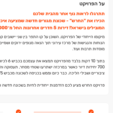
על הפרויקט
תתרגלו לראות נוף אחר מהבית שלכם
הכירו את "החרש" ‏- שכונת מגורים חדשה שמציעה איכות
המובילים בישראל! דירות ‏5 חדרים אחרונות החל מ־‏1,925,000 ‏₪ וגם הטבת מימון בלעדית 15/85!
מיקומו הייחודי של הפרויקט, השוכן על קו התפר בין שני יישובים
הנוחות והנגישות של מרכז עירוני תוך הנאה מנופים ירוקים ושמיים
מוסדות תרבות ועוד.
בתוך ‏10 דקות בלבד מהפרויקט תמצאו את עצמכם בכביש ‏6 לכיוון המרכז ותוך ‏20 דקות תגיעו לחיפה ולקריות. בסיום הבניה תכלול השכונה ‏4.‏
700 יחידות דיור כאשר במרכזה ישתרעו שטחי מסחר, תעסוקה 
ציבוריים ושבילי הליכה. כבר כיום וממש בכניסה לשכונה מכביש ‏75 תמצאו מרכז קניות חדיש ומודרני של "ביג" שנפתח ממש בימים אלו.
פרויקט החרש מציע לכם הזדמנות ייחודית לחיות בשכונה חדשה ופ
תכלול כ‏-‏4,500 יחידות דיור מגוונות בין תמרת לנהלל.
הפרויקט מציע מגוון ר
חלק מקהילה חדשה ותוססת, ולהגשים את חלום הבית שלכם בשכו