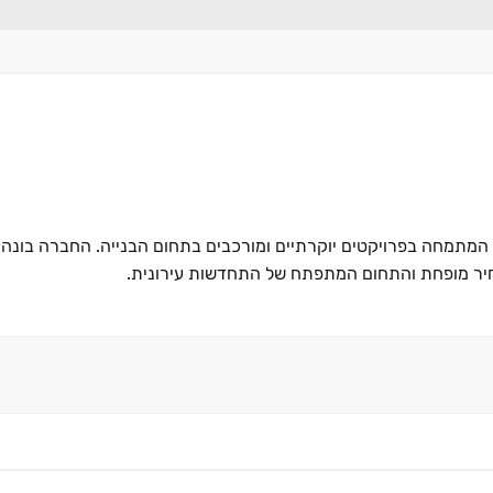
שם היא חברת יזמות וביצוע מהשורה הראשונה, בעלת סיווג ג' 5, המתמחה בפרויקטים יוקרתיים ומורכבים בתחום הבנייה. הח