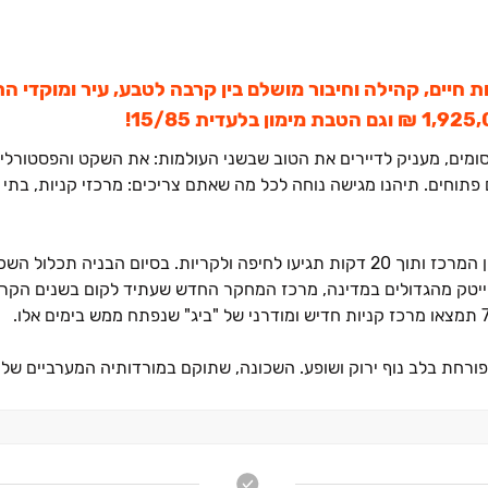
 חיים, קהילה וחיבור מושלם בין קרבה לטבע, עיר ומוקדי 
 קסומים, מעניק לדיירים את הטוב שבשני העולמות: את השקט והפסטורלי
 פתוחים. תיהנו מגישה נוחה לכל מה שאתם צריכים: מרכזי קניות, בתי ספ
והייטק מהגדולים במדינה, מרכז המחקר החדש שעתיד לקום בשנים הקר
ורחת בלב נוף ירוק ושופע. השכונה, שתוקם במורדותיה המערביים של
חב של דירות, החל מדירות ‏3 חדרים ועד לדירות פנטהאוז מפוארות, כך שכל אחד יוכל למצוא את הנכס המוש
נה המובילה של מגדל העמק.