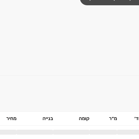
׳
מ״ר
קומה
בנייה
מחיר