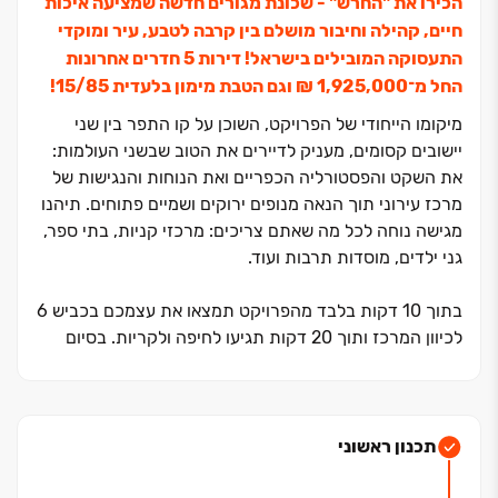
הכירו את "החרש" ‏- שכונת מגורים חדשה שמציעה איכות
חיים, קהילה וחיבור מושלם בין קרבה לטבע, עיר ומוקדי
התעסוקה המובילים בישראל! דירות ‏5 חדרים אחרונות
החל מ־‏1,925,000 ‏₪ וגם הטבת מימון בלעדית 15/85!
מיקומו הייחודי של הפרויקט, השוכן על קו התפר בין שני
יישובים קסומים, מעניק לדיירים את הטוב שבשני העולמות:
את השקט והפסטורליה הכפריים ואת הנוחות והנגישות של
מרכז עירוני תוך הנאה מנופים ירוקים ושמיים פתוחים. תיהנו
מגישה נוחה לכל מה שאתם צריכים: מרכזי קניות, בתי ספר,
גני ילדים, מוסדות תרבות ועוד.
בתוך ‏10 דקות בלבד מהפרויקט תמצאו את עצמכם בכביש ‏6
לכיוון המרכז ותוך ‏20 דקות תגיעו לחיפה ולקריות. בסיום
הבניה תכלול השכונה ‏4.‏
700 יחידות דיור כאשר במרכזה ישתרעו שטחי מסחר,
תעסוקה והייטק מהגדולים במדינה, מרכז המחקר החדש
שעתיד לקום בשנים הקרובות, לצד שטחים ציבוריים ושבילי
תכנון ראשוני
הליכה. כבר כיום וממש בכניסה לשכונה מכביש ‏75 תמצאו
מרכז קניות חדיש ומודרני של "ביג" שנפתח ממש בימים אלו.