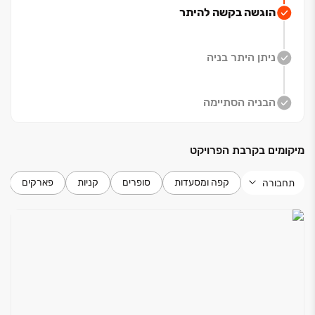
הוגשה בקשה להיתר
פרויקט החרש מציע לכם הזדמנות ייחודית לחיות בשכונה
חדשה ופורחת בלב נוף ירוק ושופע. השכונה, שתוקם
ניתן היתר בניה
במורדותיה המערביים של מגדל העמק, תכלול כ‏-‏4,500
יחידות דיור מגוונות בין תמרת לנהלל.
הבניה הסתיימה
הפרויקט מציע מגוון רחב של דירות, החל מדירות ‏3 חדרים
ועד לדירות פנטהאוז מפוארות, כך שכל אחד יוכל למצוא את
מיקומים בקרבת הפרויקט
הנכס המושלם עבורו. בואו להיות חלק מקהילה חדשה
ותוססת, ולהגשים את חלום הבית שלכם בשכונה המובילה
קפה ומסעדות
סופרים
קניות
פארקים
תחבורה
של מגדל העמק.