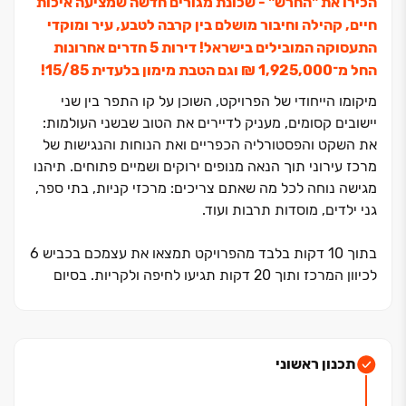
הכירו את "החרש" ‏- שכונת מגורים חדשה שמציעה איכות
חיים, קהילה וחיבור מושלם בין קרבה לטבע, עיר ומוקדי
התעסוקה המובילים בישראל! דירות ‏5 חדרים אחרונות
החל מ־‏1,925,000 ‏₪ וגם הטבת מימון בלעדית 15/85!
מיקומו הייחודי של הפרויקט, השוכן על קו התפר בין שני
יישובים קסומים, מעניק לדיירים את הטוב שבשני העולמות:
את השקט והפסטורליה הכפריים ואת הנוחות והנגישות של
מרכז עירוני תוך הנאה מנופים ירוקים ושמיים פתוחים. תיהנו
מגישה נוחה לכל מה שאתם צריכים: מרכזי קניות, בתי ספר,
גני ילדים, מוסדות תרבות ועוד.
בתוך ‏10 דקות בלבד מהפרויקט תמצאו את עצמכם בכביש ‏6
לכיוון המרכז ותוך ‏20 דקות תגיעו לחיפה ולקריות. בסיום
הבניה תכלול השכונה ‏4.‏
700 יחידות דיור כאשר במרכזה ישתרעו שטחי מסחר,
תעסוקה והייטק מהגדולים במדינה, מרכז המחקר החדש
שעתיד לקום בשנים הקרובות, לצד שטחים ציבוריים ושבילי
תכנון ראשוני
הליכה. כבר כיום וממש בכניסה לשכונה מכביש ‏75 תמצאו
מרכז קניות חדיש ומודרני של "ביג" שנפתח ממש בימים אלו.