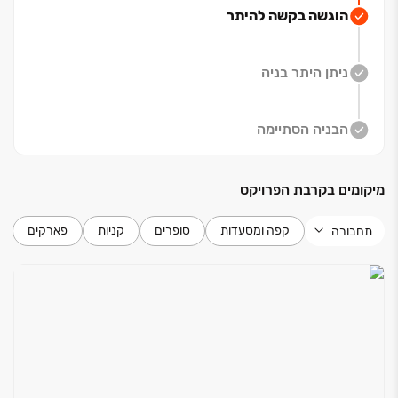
הוגשה בקשה להיתר
פרויקט החרש מציע לכם הזדמנות ייחודית לחיות בשכונה
חדשה ופורחת בלב נוף ירוק ושופע. השכונה, שתוקם
ניתן היתר בניה
במורדותיה המערביים של מגדל העמק, תכלול כ‏-‏4,500
יחידות דיור מגוונות בין תמרת לנהלל.
הבניה הסתיימה
הפרויקט מציע מגוון רחב של דירות, החל מדירות ‏3 חדרים
ועד לדירות פנטהאוז מפוארות, כך שכל אחד יוכל למצוא את
מיקומים בקרבת הפרויקט
הנכס המושלם עבורו. בואו להיות חלק מקהילה חדשה
ותוססת, ולהגשים את חלום הבית שלכם בשכונה המובילה
קפה ומסעדות
סופרים
קניות
פארקים
תחבורה
של מגדל העמק.