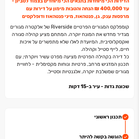
הדירות הכי מיוחדות בתנאים הכי מיוחדים בצמוד לסביון -
עד ‏400,000 ‏₪ הנחה והטבות מימון על דירות עם
מרפסות ענק, גן, פנטהאוז, מיני פנטהאוז ודופלקסים
קומפלקס המגורים הפרטיים Riverside של אלקטרה מגורים
מגדיר מחדש את המונח יוקרה. המתחם מציע קהילה סגורה
ואקסקלוסיבית, המיועדת לאלו שלא מתפשרים על איכות
חיים, לייף סטייל וקהילה.
כל דירה בקהילה הפרטית מציעה מפרט עשיר ויוקרתי, עם
תכנון המדגיש מרחב, פרטיות ונוחות מקסימלית - לחוויית
מגורים שמשלבת יוקרה, אלגנטיות וסטייל.
שכונת גדות - עיר ב‏-15 דקות
השכונה ממוקמת בגדות החדשה והמודרנית ביהוד-מונוסון,
הנהנית מתשתיות מתקדמות ומנגישות תחבורתית מעולה
לתל אביב ולשאר חלקי המטרופולין. השכונה נבנית על
אדמות מושב גני יהודה ומתפרשת על פני ‏820 דונם, כולל
תכנון ראשוני
‏235 דונם של שטחים ירוקים - אחוז גבוה מאוד של שטחים
ירוקים בכל קנה מידה.תפיסת "העיר ב‏-15 דקות" עומדת
הוגשה בקשה להיתר
בבסיס התכנון החכם של השכונה. התכנון המוקפד משלב