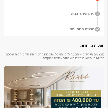
מרכזי תעסוקה ומסחר מתקדמים, מוסדות חינוך חדשניים,
מרפאות ושירותי בריאות מקיפים, קניון בוטיק יוקרתי עם
ניתן היתר בניה
מותגים מובילים, בתי קפה, מסעדות שף וחנויות קונספט
ייחודיות.
תיהנו מחיבור מהיר ונוח לתל אביב דרך הקו הסגול החדש
הבניה הסתיימה
וגישה מיידית לפארק ענק של ‏90 דונם.
הצעות מיוחדות
מתחם המגורים החדש כולל ‏204 יחידות דיור בשלושה
בניינים בני ‏13 קומות, המציעים מגוון רחב של דירות בנות ‏3-
מבצעים מיוחדים – הצעות לזמן מוגבל שיכולות להפוך את חלום הבית שלכם
6 חדרים, דירות גן ודירות פנטהאוז. דירות ‏3-4 חדרים
למציאות! השאירו פרטים ונחזור אליכם בהקדם
מושלמות לזוגות צעירים ומשפחות קטנות, דירות ‏5-6 חדרים
מעניקות מרחבי מגורים נדיבים למשפחות גדולות, דירות הגן
מציעות חצר פרטית עם תחושת בית פרטי, והפנטהאוזים
מייצגים יוקרה מוחלטת עם מרפסות פנורמיות.
הסטנדרט הבינלאומי של פרויקט Riverside כולל עיצוב
ותכנון אדריכלי מוקפד ומגוון חללים ציבוריים אקסקלוסיביים.
המתחם מעניק לדיירים שמירה במתכונת ‏24/‏7, בריכת