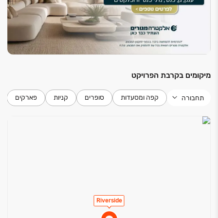
שחייה פרטית, חדר כושר מלא המשתרע על פני ‏150 מ״ר,
לאונג׳ דיירים, מועדון ילדים וחללי עבודה שיתופיים.
כל דירה מגיעה עם מפרט גימור יוקרתי ברמה הגבוהה
ביותר, הכולל חומרים איכותיים ועיצוב מתוחכם המשקף
סטנדרטים בינלאומיים.
מיקומים בקרבת הפרויקט
קפה ומסעדות
סופרים
קניות
פארקים
תחבורה
Riverside