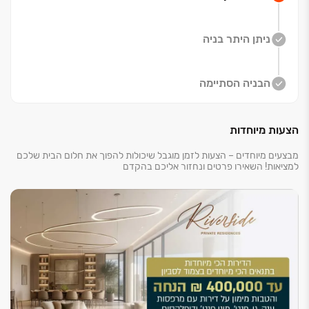
מרכזי תעסוקה ומסחר מתקדמים, מוסדות חינוך חדשניים,
מרפאות ושירותי בריאות מקיפים, קניון בוטיק יוקרתי עם
ניתן היתר בניה
מותגים מובילים, בתי קפה, מסעדות שף וחנויות קונספט
ייחודיות.
תיהנו מחיבור מהיר ונוח לתל אביב דרך הקו הסגול החדש
הבניה הסתיימה
וגישה מיידית לפארק ענק של ‏90 דונם.
הצעות מיוחדות
מתחם המגורים החדש כולל ‏204 יחידות דיור בשלושה
בניינים בני ‏13 קומות, המציעים מגוון רחב של דירות בנות ‏3-
מבצעים מיוחדים – הצעות לזמן מוגבל שיכולות להפוך את חלום הבית שלכם
6 חדרים, דירות גן ודירות פנטהאוז. דירות ‏3-4 חדרים
למציאות! השאירו פרטים ונחזור אליכם בהקדם
מושלמות לזוגות צעירים ומשפחות קטנות, דירות ‏5-6 חדרים
מעניקות מרחבי מגורים נדיבים למשפחות גדולות, דירות הגן
מציעות חצר פרטית עם תחושת בית פרטי, והפנטהאוזים
מייצגים יוקרה מוחלטת עם מרפסות פנורמיות.
הסטנדרט הבינלאומי של פרויקט Riverside כולל עיצוב
ותכנון אדריכלי מוקפד ומגוון חללים ציבוריים אקסקלוסיביים.
המתחם מעניק לדיירים שמירה במתכונת ‏24/‏7, בריכת