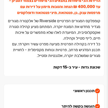
הדירות הכי מיוחדות בתנאים הכי מיוחדים בצמוד לסביון -
עד ‏400,000 ‏₪ הנחה והטבות מימון על דירות עם
מרפסות ענק, גן, פנטהאוז, מיני פנטהאוז ודופלקסים
קומפלקס המגורים הפרטיים Riverside של אלקטרה מגורים
מגדיר מחדש את המונח יוקרה. המתחם מציע קהילה סגורה
ואקסקלוסיבית, המיועדת לאלו שלא מתפשרים על איכות
חיים, לייף סטייל וקהילה.
כל דירה בקהילה הפרטית מציעה מפרט עשיר ויוקרתי, עם
תכנון המדגיש מרחב, פרטיות ונוחות מקסימלית - לחוויית
מגורים שמשלבת יוקרה, אלגנטיות וסטייל.
שכונת גדות - עיר ב‏-15 דקות
השכונה ממוקמת בגדות החדשה והמודרנית ביהוד-מונוסון,
הנהנית מתשתיות מתקדמות ומנגישות תחבורתית מעולה
לתל אביב ולשאר חלקי המטרופולין. השכונה נבנית על
אדמות מושב גני יהודה ומתפרשת על פני ‏820 דונם, כולל
תכנון ראשוני
‏235 דונם של שטחים ירוקים - אחוז גבוה מאוד של שטחים
ירוקים בכל קנה מידה.תפיסת "העיר ב‏-15 דקות" עומדת
הוגשה בקשה להיתר
בבסיס התכנון החכם של השכונה. התכנון המוקפד משלב