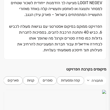
LOGIT NEGEV מציעה לך הזדמנות ייחודית לשכור שטחים
למסחר ותצוגה או לאחסון ותעשייה קלה באחד מאזורי
התעשייה המתפתחים בישראל ‏– פארק עידן הנגב.
הפרויקט ממוקם במיקום אסטרטגי עם נגישות מעולה לכביש
‏6, כביש ‏40 ותחנת הרכבת להבים, בסמיכות לחברות
גדולות כמו סודה סטרים וקרגל מה שהופך אותו
לבחירה אידיאלית עבור חברות המעוניינות להרחיב את
פעילותן תוך חיסכון משמעותי בעלויות.
LOGIT NEGEV הוא פרויקט שמציב סטנדרט גבוה לעולם
המסחר , התעשייה, הלוגיסטיקה והאחסנה. הפרויקט מציע
מיקומים בקרבת הפרויקט
אולמות תעשייה בגדלים שונים, עם גישה נוחה לפריקה
וטעינה עומסים וגובה יוצאים מהכלל ובקרבה לצירים מרכזיים
קפה ומסעדות
סופרים
קניות
פארקים
תחבורה
והכל בתכנון אדריכלי מוקפד בשיתוף עם מומחי לוגיסטיקה
מובילים.
LOGIT NEGEV מבית CARVIL ממשיך את המסורת של
תכנון והקמת מתחמי אחסנה, מסחר ותעשייה ברמה הגבוהה