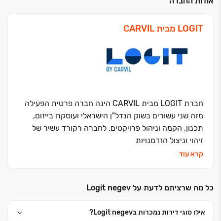
אודות החברה
LOGIT מבית CARVIL
חברת LOGIT מבית CARVIL הינה חברה פרטית הפעילה
מזה שני עשורים בשוק הנדל"ן הישראלי ועוסקת בייזום,
תכנון, הקמה וניהול פרויקטים. לחברה רקורד עשיר של
זיהוי וניצול הזדמנויות
קרא עוד
LOGIT מבית CARVIL שולטת באופן מלא ומקצועי בכל
שלבי הפרויקט in-house כאשר צוות החברה היצירתי
כל מה שרציתם לדעת על Logit negev
והדינאמי כולל בעלי מומחיות בתכנים הנדרשים בענף,
לרבות יזמות, ניהול פיננסי, אדריכלות, עיצוב פנים, עריכת
אילו סוגי דירות נמכרות בLogit negev?
דין, הנדסה ושיווק.