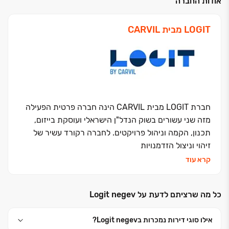
אודות החברה
LOGIT מבית CARVIL
חברת LOGIT מבית CARVIL הינה חברה פרטית הפעילה
מזה שני עשורים בשוק הנדל"ן הישראלי ועוסקת בייזום,
תכנון, הקמה וניהול פרויקטים. לחברה רקורד עשיר של
זיהוי וניצול הזדמנויות
קרא עוד
LOGIT מבית CARVIL שולטת באופן מלא ומקצועי בכל
שלבי הפרויקט in-house כאשר צוות החברה היצירתי
כל מה שרציתם לדעת על Logit negev
והדינאמי כולל בעלי מומחיות בתכנים הנדרשים בענף,
לרבות יזמות, ניהול פיננסי, אדריכלות, עיצוב פנים, עריכת
אילו סוגי דירות נמכרות בLogit negev?
דין, הנדסה ושיווק.