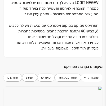
LOGIT NEGEV מציעה לך הזדמנות ייחודית לשכור שטחים
למסחר ותצוגה או לאחסון ותעשייה קלה באחד מאזורי
התעשייה המתפתחים בישראל ‏– פארק עידן הנגב.
הפרויקט ממוקם במיקום אסטרטגי עם נגישות מעולה לכביש
‏6, כביש ‏40 ותחנת הרכבת להבים, בסמיכות לחברות
גדולות כמו סודה סטרים וקרגל מה שהופך אותו
לבחירה אידיאלית עבור חברות המעוניינות להרחיב את
פעילותן תוך חיסכון משמעותי בעלויות.
LOGIT NEGEV הוא פרויקט שמציב סטנדרט גבוה לעולם
המסחר , התעשייה, הלוגיסטיקה והאחסנה. הפרויקט מציע
מיקומים בקרבת הפרויקט
אולמות תעשייה בגדלים שונים, עם גישה נוחה לפריקה
וטעינה עומסים וגובה יוצאים מהכלל ובקרבה לצירים מרכזיים
קפה ומסעדות
סופרים
קניות
פארקים
תחבורה
והכל בתכנון אדריכלי מוקפד בשיתוף עם מומחי לוגיסטיקה
מובילים.
LOGIT NEGEV מבית CARVIL ממשיך את המסורת של
תכנון והקמת מתחמי אחסנה, מסחר ותעשייה ברמה הגבוהה