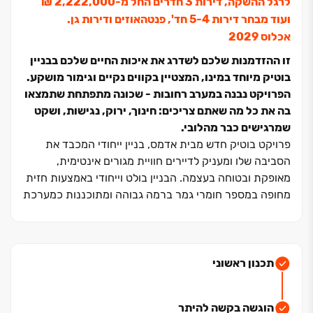
לרגל ההשקה, דירות 3 חדרים החל מ-2,222,000 ₪
ועוד מבחר דירות 5-4 חד', פנטהאוזים ודירות גן.
אכלוס 2029
זו ההזדמנות שלכם לשדרג את איכות החיים שלכם בבניין
בוטיק מיוחד במינו, המצטיין בקווים נקיים וגימור מושקע.
הפרויקט נבנה במערב רחובות - שכונה מתפתחת שתמצאו
בה את כל מה שאתם צריכים: חינוך, ירוק, נגישות, ושקט
שמרגישים כבר מהלובי.
פרויקט בוטיק חדש מבית אדמס, בניין ייחודי המכבד את
הסביבה שלו ומעניק לדיירים חוויית מגורים אינטימית,
מאופקת ובטוחה בעצמה. הבניין בולט וייחודי באמצעות חזית
מחופה במספר חומרי גמר ברמה גבוהה ומתוכננות כמערכת
דינמית המגיבה לאור ומשתנה לאורך היום.
המיקום העורפי של הבניין מייצר ניתוק מהמולת היום‏-יום.
חוויית המגורים מתחילה כבר בכניסה בזכות לובי
מינימליסטי, חומרים טבעיים ותאורה רכה.
תכנון ראשוני
העיר רחובות
הוגשה בקשה להיתר
רחובות נחשבת לאחת הערים המבוקשות בישראל, בזכות