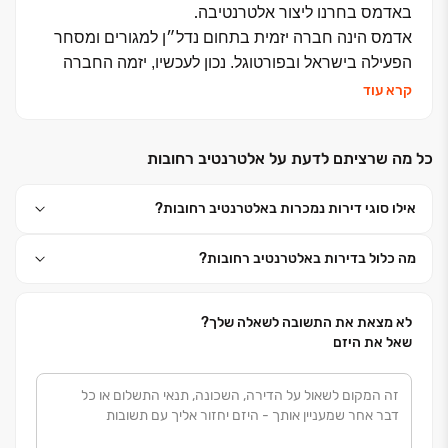
.
באדמס בחרנו ליצור אלטרנטיבה
אדמס הינה חברה יזמית בתחום נדל״ן למגורים ומסחר
הפעילה בישראל ובפורטוגל. נכון לעכשיו, יזמה החברה
פרויקטים בהיקף מוערך של כ-150 מיליון דולר ונמצאת
קרא עוד
בהליכים של יזום עסקאות בהיקף של מעל ל- 350 מיליון
.
דולר
כל מה שרציתם לדעת על אלטרנטיב רחובות
החברה מורכבת מבעלי
תפקידים בכירים בעלי ניסיון עשיר
.
בתחום הנדל״ן, השקעות, פיננסים וניהול
אילו סוגי דירות נמכרות באלטרנטיב רחובות?
החוזקה של החברה היא במתן שירות אישי, תפור למידות
של כל לקוח וליווי אישי
של מנהלי לקוחות שעוזרים לקונה
מה כלול בדירות באלטרנטיב רחובות?
.
בכל שלב ושלב של קניית הדירה
דיוק, מקצועיות, מיומנות ושקיפות הם הערכים המובילים
בחברה, ואנו רואים
בערכים אלו מפתח להצלחה שלנו
לא מצאת את התשובה לשאלה שלך?
ולשביעות הרצון שלכם.
שאל את היזם