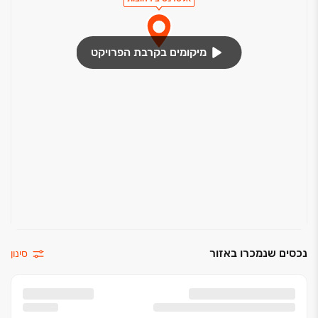
פרופורציות רגועות, חיבור לסביבה, גימור מושקע,
איפוק אלגנטי ‏- עקרונות אשר יעניקו לכם חוויית מגורים like
no other. לבחירתכם מגוון דירות על בסיס שלושה סגנונות
מיקומים בקרבת הפרויקט
עיצוב ייחודיים.
נכסים שנמכרו באזור
סינון