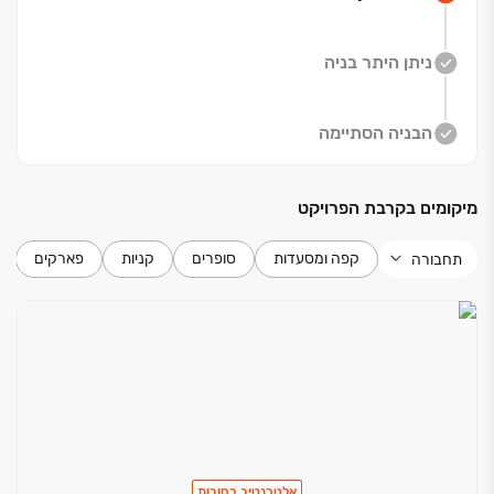
שילוב של איכות חיים גבוהה, מיקום מרכזי, מערכת חינוך
מגוונת וקהילה חזקה. הקירבה למכון ויצמן למדע ולפקולטה
ניתן היתר בניה
לחקלאות תורמת לאווירה חינוכית ומדעית.
מערב רחובות היא שכונה חדשה ומתפתחת, המציעה קרבה
לפארק ההייטק, מוסדות חינוך ושירותי קהילה, מוסדות חינוך
הבניה הסתיימה
איכותיים, פארקים ירוקים ומרכזים מסחריים ונגישות מצוינת.
מיקומים בקרבת הפרויקט
שירות שאין לאחרים ‏– אודות אדמס
בעולם שבו הכל נראה אותו דבר. בניינים דומים, תוכניות
קפה ומסעדות
סופרים
קניות
פארקים
תחבורה
משוכפלות אדמס מציעה אלטרנטיבה אמיתית. אדמס הינה
חברה יזמית בתחום נדל״ן למגורים ומסחר, המצטיינת במתן
שירות אישי, תפור למידות של כל לקוח .
דיוק, מקצועיות, מיומנות ושקיפות הם הערכים המובילים
בחברה, ואנו רואים בשלושת הערכים הללו את המפתחות
להצלחה שלנו ‏- ושלכם.
אלטרנטיב ‏- פרויקט בוטיק מושקע וייחודי במערב רחובות
הפרויקט מציג תפיסה מרעננת: אדריכלות בקווים נקיים,
אלטרנטיב רחובות