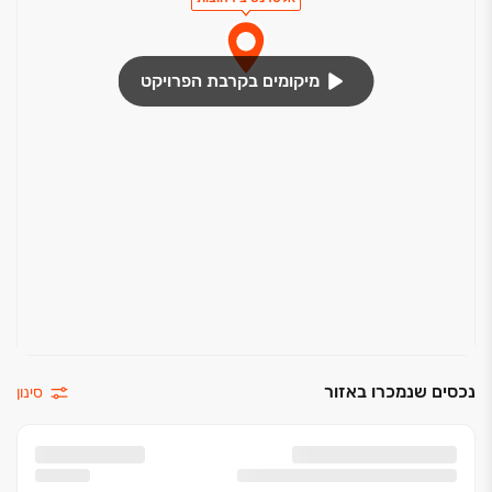
פרופורציות רגועות, חיבור לסביבה, גימור מושקע,
איפוק אלגנטי ‏- עקרונות אשר יעניקו לכם חוויית מגורים like
no other. לבחירתכם מגוון דירות על בסיס שלושה סגנונות
מיקומים בקרבת הפרויקט
עיצוב ייחודיים.
נכסים שנמכרו באזור
סינון