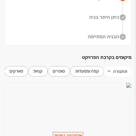
שילוב של איכות חיים גבוהה, מיקום מרכזי, מערכת חינוך
מגוונת וקהילה חזקה. הקירבה למכון ויצמן למדע ולפקולטה
ניתן היתר בניה
לחקלאות תורמת לאווירה חינוכית ומדעית.
מערב רחובות היא שכונה חדשה ומתפתחת, המציעה קרבה
לפארק ההייטק, מוסדות חינוך ושירותי קהילה, מוסדות חינוך
הבניה הסתיימה
איכותיים, פארקים ירוקים ומרכזים מסחריים ונגישות מצוינת.
מיקומים בקרבת הפרויקט
שירות שאין לאחרים ‏– אודות אדמס
בעולם שבו הכל נראה אותו דבר. בניינים דומים, תוכניות
קפה ומסעדות
סופרים
קניות
פארקים
תחבורה
משוכפלות אדמס מציעה אלטרנטיבה אמיתית. אדמס הינה
חברה יזמית בתחום נדל״ן למגורים ומסחר, המצטיינת במתן
שירות אישי, תפור למידות של כל לקוח .
דיוק, מקצועיות, מיומנות ושקיפות הם הערכים המובילים
בחברה, ואנו רואים בשלושת הערכים הללו את המפתחות
להצלחה שלנו ‏- ושלכם.
אלטרנטיב ‏- פרויקט בוטיק מושקע וייחודי במערב רחובות
הפרויקט מציג תפיסה מרעננת: אדריכלות בקווים נקיים,
אלטרנטיב רחובות