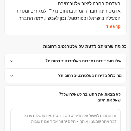
.
באדמס בחרנו ליצור אלטרנטיבה
אדמס הינה חברה יזמית בתחום נדל״ן למגורים ומסחר
הפעילה בישראל ובפורטוגל. נכון לעכשיו, יזמה החברה
פרויקטים בהיקף מוערך של כ-150 מיליון דולר ונמצאת
קרא עוד
בהליכים של יזום עסקאות בהיקף של מעל ל- 350 מיליון
.
דולר
כל מה שרציתם לדעת על אלטרנטיב רחובות
החברה מורכבת מבעלי
תפקידים בכירים בעלי ניסיון עשיר
.
בתחום הנדל״ן, השקעות, פיננסים וניהול
אילו סוגי דירות נמכרות באלטרנטיב רחובות?
החוזקה של החברה היא במתן שירות אישי, תפור למידות
של כל לקוח וליווי אישי
של מנהלי לקוחות שעוזרים לקונה
מה כלול בדירות באלטרנטיב רחובות?
.
בכל שלב ושלב של קניית הדירה
דיוק, מקצועיות, מיומנות ושקיפות הם הערכים המובילים
בחברה, ואנו רואים
בערכים אלו מפתח להצלחה שלנו
לא מצאת את התשובה לשאלה שלך?
ולשביעות הרצון שלכם.
שאל את היזם