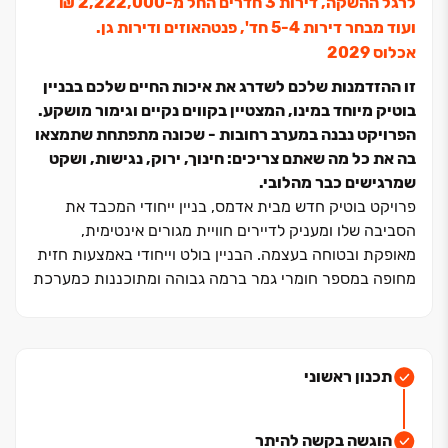
לרגל ההשקה, דירות 3 חדרים החל מ-2,222,000 ₪
ועוד מבחר דירות 5-4 חד', פנטהאוזים ודירות גן.
אכלוס 2029
זו ההזדמנות שלכם לשדרג את איכות החיים שלכם בבניין
בוטיק מיוחד במינו, המצטיין בקווים נקיים וגימור מושקע.
הפרויקט נבנה במערב רחובות - שכונה מתפתחת שתמצאו
בה את כל מה שאתם צריכים: חינוך, ירוק, נגישות, ושקט
שמרגישים כבר מהלובי.
פרויקט בוטיק חדש מבית אדמס, בניין ייחודי המכבד את
הסביבה שלו ומעניק לדיירים חוויית מגורים אינטימית,
מאופקת ובטוחה בעצמה. הבניין בולט וייחודי באמצעות חזית
מחופה במספר חומרי גמר ברמה גבוהה ומתוכננות כמערכת
דינמית המגיבה לאור ומשתנה לאורך היום.
המיקום העורפי של הבניין מייצר ניתוק מהמולת היום‏-יום.
חוויית המגורים מתחילה כבר בכניסה בזכות לובי
מינימליסטי, חומרים טבעיים ותאורה רכה.
תכנון ראשוני
העיר רחובות
הוגשה בקשה להיתר
רחובות נחשבת לאחת הערים המבוקשות בישראל, בזכות