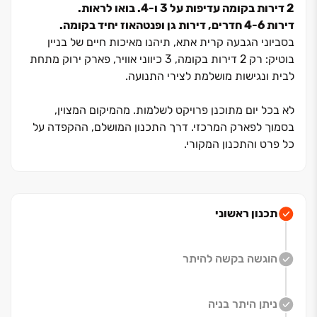
2 דירות בקומה עדיפות על ‏3 ו‏-4. בואו לראות.
דירות ‏4-6 חדרים, דירות גן ופנטהאוז יחיד בקומה.
בסביוני הגבעה קרית אתא, תיהנו מאיכות חיים של בניין
בוטיק: רק ‏2 דירות בקומה, ‏3 כיווני אוויר, פארק ירוק מתחת
לבית ונגישות מושלמת לצירי התנועה.
לא בכל יום מתוכנן פרויקט לשלמות. מהמיקום המצוין,
בסמוך לפארק המרכזי. דרך התכנון המושלם, ההקפדה על
כל פרט והתכנון המקורי.
המזמין אתכם לגור בסדרת בנייני בוטיק, הכוללים סטנדרטים
גבוהים, מפרט מדויק ומוקפד ו-2 דירות בלבד בכל קומה.
פרטיות מקסימלית, שקט לא רק בין 14:00 ל-16:00 ותחושה
של בית פרטי מול הנוף המרהיב של הפארק והרי הגליל.
תכנון ראשוני
לחיות בין אורבני לפסטורלי, בגבעה החדשה של הקריות
הוגשה בקשה להיתר
בין האורבני לפסטורלי. קמה בימים אלה הגבעה החדשה של
הקריות -סביוני הגבעה בגבעת הכלניות, מבית אפריקה
ניתן היתר בניה
ישראל מגורים.