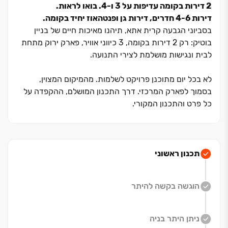
2 דירות בקומה עדיפות על ‏3 ו‏-4. בואו לראות.
דירות ‏4-6 חדרים, דירות גן ופנטהאוז יחיד בקומה.
בסביוני הגבעה קרית אתא, תיהנו מאיכות חיים של בניין
בוטיק: רק ‏2 דירות בקומה, ‏3 כיווני אוויר, פארק ירוק מתחת
לבית ונגישות מושלמת לצירי התנועה.
לא בכל יום מתוכנן פרויקט לשלמות. מהמיקום המצוין,
בסמוך לפארק המרכזי. דרך התכנון המושלם, ההקפדה על
כל פרט והתכנון המקורי.
המזמין אתכם לגור בסדרת בנייני בוטיק, הכוללים סטנדרטים
גבוהים, מפרט מדויק ומוקפד ו-2 דירות בלבד בכל קומה.
פרטיות מקסימלית, שקט לא רק בין 14:00 ל-16:00 ותחושה
של בית פרטי מול הנוף המרהיב של הפארק והרי הגליל.
תכנון ראשוני
לחיות בין אורבני לפסטורלי, בגבעה החדשה של הקריות
הוגשה בקשה להיתר
בין האורבני לפסטורלי. קמה בימים אלה הגבעה החדשה של
הקריות -סביוני הגבעה בגבעת הכלניות, מבית אפריקה
ניתן היתר בניה
ישראל מגורים.