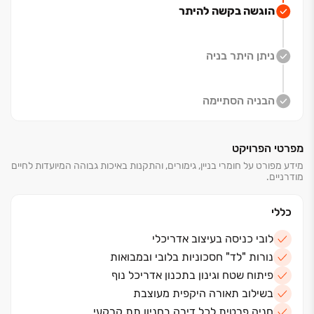
הוגשה בקשה להיתר
שפע של מקומות בילוי, תרבות ופנאי, אטרקציות תיירותיות,
ספורט ימי, בתי קפה ומסעדות גורמה.
ניתן היתר בניה
עיר, כפר וטבע המשתלבים לתמונה אחת המאפשרת לחיות
את החיים בקצב ובזמן שלכם, מול שקיעות מתחלפות
וגלים אינסופיים.
הבניה הסתיימה
לבחירתכם : דירות ‏3,4,5 חד' , דירות גן ‏3,4 חד'
מפרטי הפרויקט
ופנטהאוזים מפוארים
מידע מפורט על חומרי בניין, גימורים, והתקנות באיכות גבוהה המיועדות לחיים
מודרניים.
כללי
לובי כניסה בעיצוב אדריכלי
נורות "לד" חסכוניות בלובי ובמבואות
פיתוח שטח וגינון בתכנון אדריכל נוף
בשילוב תאורה היקפית מעוצבת
חניה פרטית לכל דירה בחניון תת קרקעי