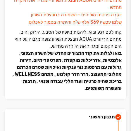
מתחם הריזורט AQUA חבצלת השרון ‏- מגדיר את היוקרה
מחדש
יוקרה פרטית מול הים ‏- השמורה בחבצלת השרון
שלמו עכשיו 369 אלף ש"ח והיתרה בסמוך לאכלוס
קחו לכם רגע ובואו ליהנות מיופיו של הטבע, הירוק והים.
מתחם הריזורט AQUA חבצלת השרון צופה מגבוה על חוף
הים הקסום ומגדיר את היוקרה מחדש.
בואו לגלות את קוד המגורים החדש של השרון הצפוני,
אלגנטיות, אדריכלות מוקפדת, מפרט פרימיום, דירות
גדולות עם מרפסות נוף ענקיות ואיכויות שטרם הכרתם
מהלובי המעוצב, דרך חדר קולנוע , מתחם WELLNESS ,
בריכת שחיה פרטית ועוד חללי עבודה ופנאי , תרבות
והעשרה משותפים.
כאן, על אחת מעתודות הקרקע האחרונות בין חבצלת
לנתניה, מוקם רובע מגורים חדש ומודרני, המאפשר חיבור
מהיר בין העיר ובין הפסטורליות והשקט ופותח בפניכם
תכנון ראשוני
עולמות עולם חדש של חוויות ואיכויות מגורים, הודות לרצועת
חוף מוזהבת, שמורות טבע ציוריות, גן לאומי מהיפים באזור,