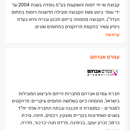
קבוצת שי חי יזמות והשקעות בע”מ נוסדה בשנת 2004 על
ידי עופר ביטון ומאז הקבוצה מובילה חדשנות ויזמות בתחום
הנדל”ן. הקבוצה מתמחה בייזום תכנון ובנייה והיא בעלת
ניסיון עשיר בהקמת פרויקטים בתחומים שונים.
קרא עוד
הקבוצה פועלת בשלוש זרועות מרכזיות:
- מגורים והתחדשות עירונית
עמרם אברהם
- מלונאות ובתי אבות
- מסחר משרדים ותעשייה
חברת עמרם אברהם מחברות הייזום והביצוע המובילות
בישראל, מתמחה כיום בשלושה תחומים עיקריים: פרויקטים
למגורים - במסגרת זו תכננה ובנתה החברה אלפי יח"ד
הקבוצה פעילה בפריסה ארצית והיא מתכננת ובונה אלפי
בשנים האחרונות בקריית מוצקין, רכסים, חיפה, טירת
יחידות דיור. מוניטין הקבוצה נבנה לאורך שנים על ערכי
כרמל, זכרון יעקב, בנימינה, פרדס חנה-כרכור, חדרה,
היושרה והמצוינות והניסיון המקצועי העשיר מאפשר לספק
רעננה, תל אביב-יפו, ראש העין, קריית גת, גדרה, רמלה,