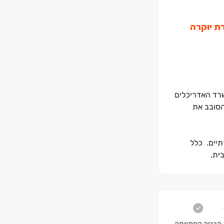
לדירת יוקרה
דת המתוכננת על ידי משרד האדריכלים
הסובב את
אוזים יוקרתיים. כלל
ית.
ילי הליכה,
ובמקביל מציע נגישות שיא: סמוך לתחנת המטרו העתידית M‏1 (גבעת התור), תחנת רכבת ראשונים, קניון עזריאלי ראשונים וגישה מהירה לכבישים ‏431
הבניה הסתיימה