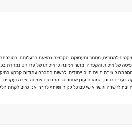
רויקטים למגורים, מסחר ותעסוקה. הקבוצה נמצאת בבעלותם ובהובלתם 
ה תפיסה של איכות והקפדה, מתוך אמונה כי איכותו של פרויקט נמדדת ב
א המפתח ליצירת חווית חיים ייחודית. לרשות החברה עתודות קרקע בהיק
ה בערים רבות, המהוות עוגן אסטרטגי המבטיח צמיחה יציבה ועקבית. 
בת ליושרה וקשר אישי עם כל לקוח ושותף לדרך. אנו גאים לקחת חלק 
וקה לאיכות החיים של לקוחותינו.