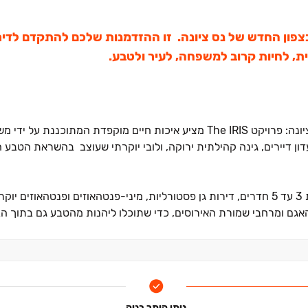
ג את The IRIS מגורי היוקרה בצפון החדש של נס ציונה. זו ההזדמנות שלכם להתקדם 
ית, לחיות קרוב למשפחה, לעיר ולטבע.
מוזמנים לגלות חווית מגורי בוטיק יוצאת דופן בצפון החדש של נס ציונה: פרויקט The IRIS מציע איכות חיים מוקפ
דון דיירים, גינה קהילתית ירוקה, ולובי יוקרתי שעוצב בהשראת הטבע 
תמהיל הדירות בפרויקט תוכנן בקפידה ומציע דירות מרווחות בנות ‏3 עד ‏5 חדרים, דירות גן פסטורליות, מיני-פנטהאוזים ופנטה
האגם ומרחבי שמורת האירוסים, כדי שתוכלו ליהנות מהטבע גם בתוך הב
חיות קרוב לכל מה שחשוב באמת. הפרויקט שוכן במרחק נגיעה מפארק נרחב ושב
ניתן היתר בניה