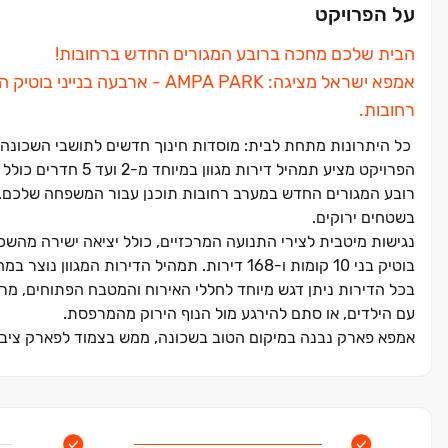
על הפרויקט
הבית שלכם מחכה ברובע המגורים החדש ברחובות!
אמפא ישראל מציגה: AMPA PARK 
רחובות.
כל היתרונות מתחת לבית: מוסדות חינוך חדשים לתושבי השכונה, ש
הפרויקט מציע תמהיל דירות מגוון במיוחד מ‏-‏2 ועד ‏5 חדרים כולל מרפסות ענקיות, דירות גן ופנטהאוזים.
רובע המגורים החדש במערב רחובות תוכנן עבור המשפחה שלכם. מרכ
בשטחים ירוקים.
בוטיק בני ‏10 קומות ו‏-‏168 דירות. תמהיל הדירות המגוון נוצר במחשבה לאפשר לכל משפחה, בכל שלב, למצוא את הדירה המתאימה לה.
בכל הדירות ניתן דגש מיוחד לחללי האירוח והמטבח הפתוחים, מ
עם הילדים, או סתם להירגע מול הנוף הירוק מהמרפסת.
אמפא פארק נבנה במיקום הטוב בשכונה, ממש בצמוד לפארק ציבורי