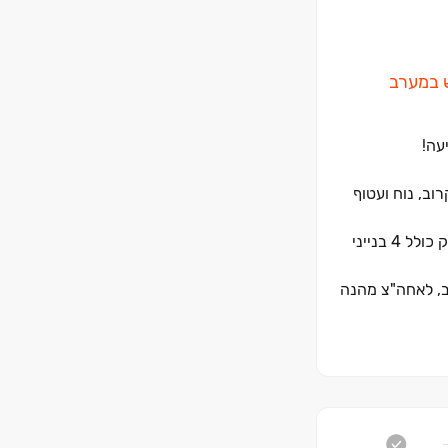
חדש במערב
עה!
וב, נוח ועטוף
נגישות מיטבית לצירי התנועה המרכזיים, כולל יציאה ישירה מהשכונה לכביש ‏411 ישכיחו מכם את העומסים העירוניים פרויקט אמפא פארק כולל ‏4 בנייני
ב, לאחה"צ מהנה