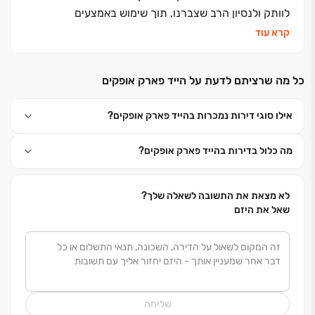
לוותק ולנסיון הרב שצברנו, תוך שימוש באמצעים
טכנולוגיים מובילים וחדשניים בתחומם. הפרויקטים של ארזי
קרא עוד
הנגב מאופיינים בעיצוב פנים יחודי ויוצא דופן, קווי בנייה
אחידים ומוקפדים, וארכיטקטורה בלתי שגרתית המלטשים
כל מה שרציתם לדעת על הייד פארק אופקים
עבורכם את איכות החיים. האיכות של ארזי הנגב נמדדת
ועומדת כל העת ברף הבנייה והייזום ללא פשרות. אנו
אילו סוגי דירות נמכרות בהייד פארק אופקים?
פועלים בשקיפות מלאה מול לקוחותנו, תוך מתן שירות אדיב
ומקצועי לאורך כל הדרך – מרגע התכנון הראשוני, ועד
מה כלול בדירות בהייד פארק אופקים?
לרגע שבו תפסעו אל הבית לראשונה.
אז תתחילו להתאהב... ותרגישו בבית.
איתכם תמיד, ארזי הנגב.
לא מצאת את התשובה לשאלה שלך?
שאל את היזם
שליחה