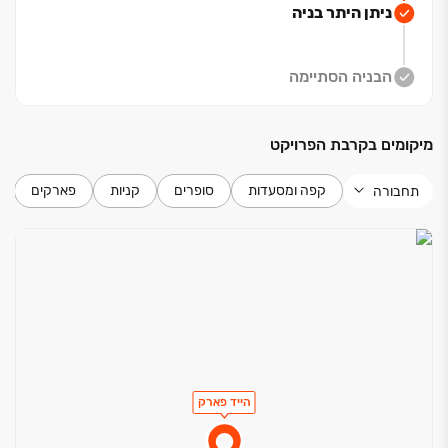
המורכבת
ניתן היתר בניה
בעיקר ממשפחות צעירות וזוגות. השכונה נמצאת בתהליך
פיתוח מואץ
וצפויה לכלול בעתיד מגוון שירותים קהילתיים ומסחריים
הבניה הסתיימה
נוספים
מיקומים בקרבת הפרויקט
קפה ומסעדות
סופרים
קניות
פארקים
תחבורה
הייד פארק