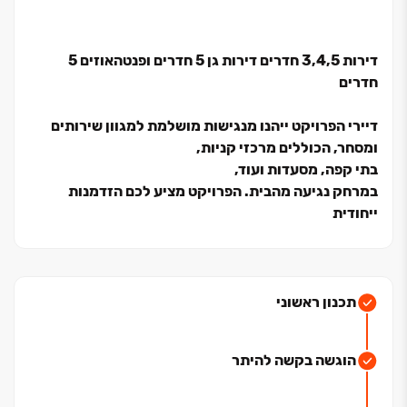
דירות ‏3,4,5 חדרים דירות גן ‏5 חדרים ופנטהאוזים ‏5
חדרים
דיירי הפרויקט ייהנו מנגישות מושלמת למגוון שירותים
ומסחר,
הכוללים מרכזי קניות,
בתי קפה,
מסעדות ועוד,
במרחק נגיעה מהבית. הפרויקט מציע לכם הזדמנות
ייחודית
לחיות בסטנדרט חדש, עם איכות חיים
גבוהה וסביבה
מטופחת.
שכונת אפיקי הנחל החדשה באופקים נחשבת לאחת
תכנון ראשוני
השכונות המבוקשות בעיר.
השכונה מציעה סביבת מגורים ירוקה
הוגשה בקשה להיתר
ושקטה, עם גישה נוחה לפארקים, גני ילדים ובתי ספר.
אפיקי הנחל מתאפיינת באוכלוסייה צעירה ואיכותית,