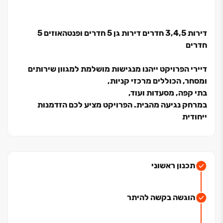
דירות ‏3,4,5 חדרים דירות גן ‏5 חדרים ופנטהאוזים ‏5
חדרים
דיירי הפרויקט ייהנו מנגישות מושלמת למגוון שירותים
ומסחר,
הכוללים מרכזי קניות,
בתי קפה,
מסעדות ועוד,
במרחק נגיעה מהבית. הפרויקט מציע לכם הזדמנות
ייחודית
לחיות בסטנדרט חדש, עם איכות חיים
גבוהה וסביבה
מטופחת.
שכונת אפיקי הנחל החדשה באופקים נחשבת לאחת
תכנון ראשוני
השכונות המבוקשות בעיר.
השכונה מציעה סביבת מגורים ירוקה
הוגשה בקשה להיתר
ושקטה, עם גישה נוחה לפארקים, גני ילדים ובתי ספר.
אפיקי הנחל מתאפיינת באוכלוסייה צעירה ואיכותית,