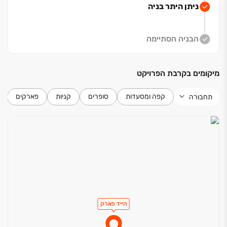
המורכבת
ניתן היתר בניה
בעיקר ממשפחות צעירות וזוגות. השכונה נמצאת בתהליך
פיתוח מואץ
וצפויה לכלול בעתיד מגוון שירותים קהילתיים ומסחריים
הבניה הסתיימה
נוספים
מיקומים בקרבת הפרויקט
קפה ומסעדות
סופרים
קניות
פארקים
תחבורה
הייד פארק