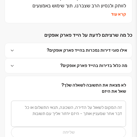
לוותק ולנסיון הרב שצברנו, תוך שימוש באמצעים
טכנולוגיים מובילים וחדשניים בתחומם. הפרויקטים של ארזי
קרא עוד
הנגב מאופיינים בעיצוב פנים יחודי ויוצא דופן, קווי בנייה
אחידים ומוקפדים, וארכיטקטורה בלתי שגרתית המלטשים
כל מה שרציתם לדעת על הייד פארק אופקים
עבורכם את איכות החיים. האיכות של ארזי הנגב נמדדת
ועומדת כל העת ברף הבנייה והייזום ללא פשרות. אנו
אילו סוגי דירות נמכרות בהייד פארק אופקים?
פועלים בשקיפות מלאה מול לקוחותנו, תוך מתן שירות אדיב
ומקצועי לאורך כל הדרך – מרגע התכנון הראשוני, ועד
מה כלול בדירות בהייד פארק אופקים?
לרגע שבו תפסעו אל הבית לראשונה.
אז תתחילו להתאהב... ותרגישו בבית.
איתכם תמיד, ארזי הנגב.
לא מצאת את התשובה לשאלה שלך?
שאל את היזם
שליחה