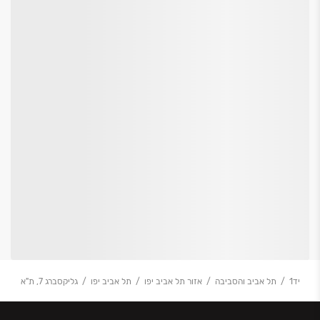
יד1
תל אביב והסביבה
אזור תל אביב יפו
תל אביב יפו
גליקסברג 7, ת"א