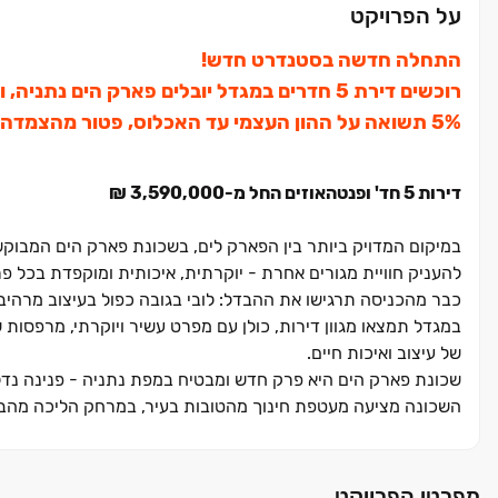
על הפרויקט
התחלה חדשה בסטנדרט חדש!
רוכשים דירת ‏5 חדרים במגדל יובלים פארק הים נתניה, ונהנים מ:
דירות ‏5 חד' ופנטהאוזים החל מ‏-‏3,590,000 ‏₪
להעניק חוויית מגורים אחרת ‏- יוקרתית, איכותית ומוקפדת בכל פר
כבר מהכניסה תרגישו את ההבדל: לובי בגובה כפול בעיצוב מרהיב, 
במגדל תמצאו מגוון דירות, כולן עם מפרט עשיר ויוקרתי, מרפסות 
של עיצוב ואיכות חיים.
שכונת פארק הים היא פרק חדש ומבטיח במפת נתניה ‏- פנינה נדל"
השכונה מציעה מעטפת חינוך מהטובות בעיר, במרחק הליכה מהבית
בלב השכונה יוקם פארק ירוק בשטח של כ‏-‏50 דונם עם מדשאות רחבות, מסלולי אופניים, מתקני שעשועים וספורט ופינות בילוי לכל המשפחה.
לחובבי הים, במרחק של כ‏-‏250 מטרים בלבד
החוף.
מפרטי הפרויקט