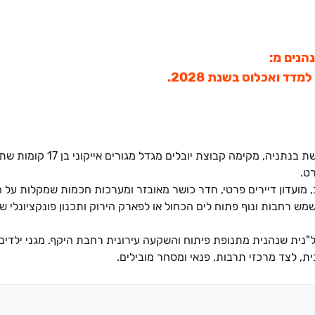
במיקום המדויק ביותר בין הפארק לים, בשכונת פארק הים המ
ט.
מועדון דיירים פרטי, חדר כושר מאובזר ומערכות חכמות שמקלות על חיי
שמש רחבות ונוף פתוח לים הכחול או לפארק הירוק ותכנון פונקציונלי ש
נית שנהנית מתנופת פיתוח והשקעה עירונית רחבת היקף. מגני ילדים ו
, לצד מרכזי תרבות, פנאי ומסחר מובילים.
, מחכה רצועת חוף קסומה בין חופי הרחצה סירונית וארגמן ‏- מושלמת לספורט ימי, טיולי 