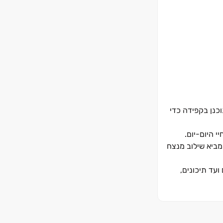
בוקשת בנתניה, מקימה קבוצת יובלים מגדל מגורים אייקוני בן ‏17 קומות שתוכנן בקפידה כדי
 היום‏-יום.
מביא שילוב מנצח
עד תיכונים,
שקיעה או יום רגוע על