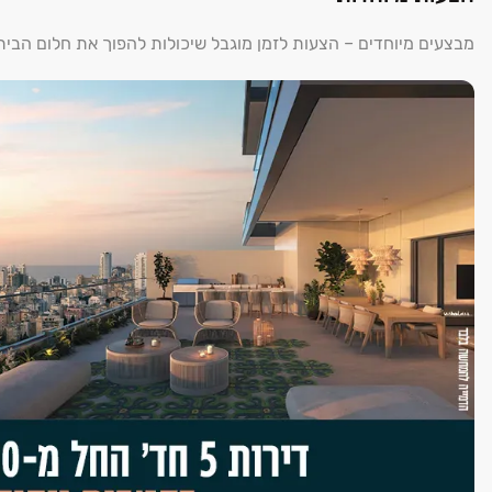
תריסי גלילה חשמליים בחדרים (למעט חריגים)
מבצעים מיוחדים – הצעות לזמן מוגבל שיכולות להפוך את חלום הבי
פרקט SPC בחדר שינה הורים
מיזוג מיני VRF עם יחידה בכל חדר
מערכת בית חכם אלחוטית
אינטרקום וידאו צבעוני במסך ופומית בחדר הורים
חיבור חשמל תלת פאזי ושקע לכיריים חשמליות
ריצוף גרניט פורצלן 100/100 או 60/120 ס"מ
חדרי רחצה עם חיפוי עד תקרה וסט ארון מעוצב
כיור מטבח שטוח וברז נשלף יוקרתי