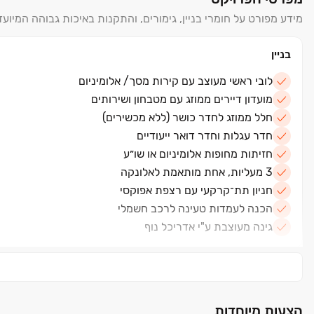
זוהי ההזדמנות שלכם לגור במיקום מושלם ‏- עם דירה מעוצבת, נוף 
מידע מפורט על חומרי בניין, גימורים, והתקנות באיכות גבוהה המיועד
*בכפוף להלוואת קבלן
בניין
למידע נוסף השאירו פרטים ונחזור אליכם.
לובי ראשי מעוצב עם קירות מסך/ אלומיניום
מועדון דיירים ממוזג עם מטבחון ושירותים
חלל ממוזג לחדר כושר (ללא מכשירים)
חדר עגלות וחדר דואר ייעודיים
חזיתות מחופות אלומיניום או שו״ע
3 מעליות, אחת מותאמת לאלונקה
חניון תת־קרקעי עם רצפת אפוקסי
הכנה לעמדות טעינה לרכב חשמלי
גינה מעוצבת ע"י אדריכל נוף
דירה
דלת כניסה "פורטו" של רשפים או שו״ע
הצעות מיוחדות
דלתות פנים מדגם "יוניק" קלאסיק של פנדור או שו״ע