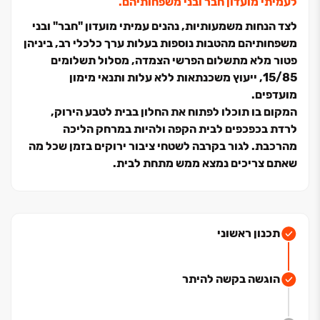
לעמיתי מועדון חבר ובני משפחותיהם.
לצד הנחות משמעותיות, נהנים עמיתי מועדון "חבר" ובני
משפחותיהם מהטבות נוספות בעלות ערך כלכלי רב, ביניהן
פטור מלא מתשלום הפרשי הצמדה, מסלול תשלומים
15/85, ייעוץ משכנתאות ללא עלות ותנאי מימון
מועדפים.
המקום בו תוכלו לפתוח את החלון בבית לטבע הירוק,
לרדת בכפכפים לבית הקפה ולהיות במרחק הליכה
מהרכבת. לגור בקרבה לשטחי ציבור ירוקים בזמן שכל מה
שאתם צריכים נמצא ממש מתחת לבית.
המיקום הייחודי והמרחק מצד אחד ממרכז העיר, מקומות
הבילוי והשופינג, ומצד שני יער חדרה הקסום השופע בירק
והמזמין מטיילים, רוכבי אופניים ומשפחות רבות לפיקניק
תכנון ראשוני
מתחת לבית, מגשים למעשה את החלום הישראלי.
הוגשה בקשה להיתר
בפרויקט תמצאו ‏3 מגדלים, ‏530 יח׳ דיור.
הפרויקט מציע
חווית מגורים מקיפה הכוללת עיצוב חדשני, בניה איכותית,
שטחי ציבור ירוקים, גני ילדים בשכונה ושטחי מסחר ממש