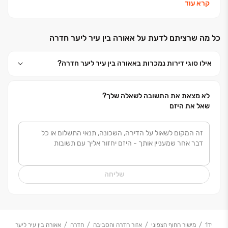
האורבנית של אאורה, בזכותה נבחרה כחברת ההתחדשות
קרא עוד
העירונית (פינוי בינוי) הגדולה בישראל כבר מעל ל- 8 שנים
ברציפות, מבטיחה לך את סטנדרט הבנייה המתקדם ביותר,
כל מה שרציתם לדעת על אאורה בין עיר ליער חדרה
תוך שמירה על צביון של שכונה משפחתית ועוטפת. בימים
אלו מנהלת אאורה ייזום של מעל 150 פרויקטים ברחבי
אילו סוגי דירות נמכרות באאורה בין עיר ליער חדרה?
הארץ, המצויים בשלבים שונים של תכנון, שיווק ובנייה, תוך
הקפדה על סטנדרטים גבוהים מאוד בתכנון ובביצוע,
והגדרת סטנדרט חדש במתן שירות וליווי לקוחותיה לאורך
לא מצאת את התשובה לשאלה שלך?
כל הדרך. במסגרת פרויקטים אלו ייבנו כ-70,000 יחידות
שאל את היזם
דיור חדשות ברמת השרון, תל אביב, גבעתיים, רמת גן,
נתניה, חדרה, קריית אונו, חולון, קריית ביאליק, פרדס
חנה-כרכור, אור עקיבא, יהוד, לוד, ירושלים, אילת ועוד .
“כשהקמתי את חברת אאורה, ראיתי לנגד עיני רוחי חברה
בעלת חזון ברור, הפועלת ומתקדמת לאורם של ערכי יסוד
שליחה
כמצוינות, ציונות וחדשנות, כל זה בגישה אישית והוגנת.
כיום, אני גאה על הפיכתה של אאורה לחברה המובילה
בישראל בתחום ההתחדשות העירונית ולאחת משלוש
החברות המובילות בתחום הנדל״ן. החברה בנתה פרויקטים
יד1
מישור החוף הצפוני
אזור חדרה והסביבה
חדרה
אאורה בין עיר ליער