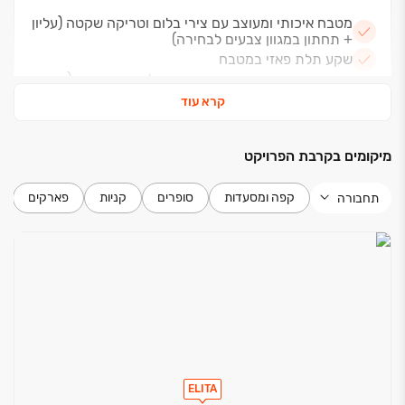
מיידי לצד ‏23 יחידות חדשות בשלב חדש, עם אכלוס צפוי
מטבח איכותי ומעוצב עם צירי בלום וטריקה שקטה (עליון
בשנת ‏2029.
+ תחתון במגוון צבעים לבחירה)
שקע תלת פאזי במטבח
משטח מטבח משיש אבן קיסר או סליסטון או אחר (מבחר
גוונים לבחירה)
קרא עוד
כיור מטבח בהתקנה שטוחה
הכנה למדיח כלים
מיקומים בקרבת הפרויקט
דירה
קפה ומסעדות
סופרים
קניות
פארקים
תחבורה
דלת כניסה מעוצבת
דלתות פנים יוקרתיות בגוון לבן/שמנת/אגוז
חלונות אלומיניום איכותיים ותריסי אלומיניום מוקצפים
רשתות בכל הבית (למעט ממ”ד)
ריצוף גרניט פורצלן 80*80 או 120*60
תריסי גלילה חשמליים בכל הבית (למעט חדרי רחצה,
שירותים וממ”ד)
חשמל תלת פאזי A25*3
ELITA
אביזרי חשמל איכותיים