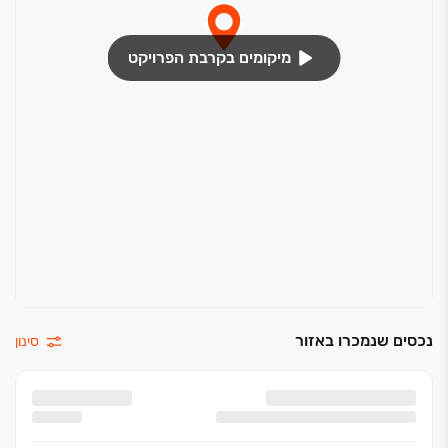
מפסק תאורה מחליף בחדר הורים
מפסק תאורה מחליף בחדר הורים
מיקומים בקרבת הפרויקט
הכנה לתאורה בגינה
מיזוג בכל הבית (למעט ממ"ד)
מערכת חימום מים באמצעות קולטי שמש – חסכוני
בחשמל
אדמה גננית בגינות בלבד
נקודת גז + נ'ק מים במרפסת
הכנה למערכת השקיה בגינה
חדרי רחצה / כלים סניטריים
ריצוף בחדרי רחצה ומרפסות בדמוי פרקט
חיפוי קירות וחדרי רחצה עד גובה התקרה במבחר רב
נכסים שנמכרו באזור
סינון
של דקורים
אסלות תלויות עם מיכל הדחה סמוי בכל הבית
ארון מקלחת איכותי ומעוצב, הכולל כיור, ברז ומראה
בחדרי הרחצה (מגוון ארונות לבחירה)
ברזי פרח מעוצבים בציפוי כרום ניקל באיכות גבוהה