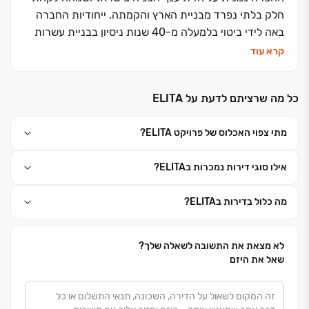
חלק בלתי נפרד מבניית הארץ והקמתה. ייחודיות החברה
באה לידי ביטוי בלמעלה מ-40 שנות ניסיון בבניית עשרות
אלפי יחידות דיור לעשרות אלפי משפחות ברחבי הארץ.
קרא עוד
כחלק מתפיסת עולם של העצמה משפחתית וחברתית,
בכל פרויקט מגורים של הקבוצה מושקעת מלוא החשיבה
כל מה שרציתם לדעת על ELITA
היצירתית ליצירת סביבת מגורים מושלמת. הדבר בא לידי
ביטוי בתכנון הפנימי החכם, בפיתוח הסביבתי הירוק
מתי צפוי האכלוס של פרויקט ELITA?
והמטופח, תוך ראייה עיצובית כוללת בשילוב מנצח של צוות
ביצוע מנוסה ומיטב האדריכלים המובילים בארץ. קבוצת
אילו סוגי דירות נמכרות בELITA?
משה חדיף מנצחת בפעילות נדל"נית, ומובילה דעת קהל
בחותם איכות הבנייה ורמת השירות.
מה כלול בדירות בELITA?
לא מצאת את התשובה לשאלה שלך?
שאל את היזם