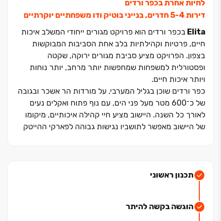
לחיות אחרת בכפר ורדים
דירות ‏4‏-‏5 חדרים, בנייני בוטיק ודו משפחתיים יוקרתיים
Elita
בכפר ורדים הוא פרויקט מגורים ייחודי המשלב איכות
חיים, פרטיות וקהילתיות בלב אחת הסביבות המבוקשות
בצפון. הפרויקט מציע סביבת מגורים ירוקה, שקטה
ופסטורלית למשפחות שמחפשות יותר מרחב, יותר נוחות
ויותר איכות חיים
.
כפר ורדים שוכן בגליל המערבי, על מורדות הר אשכר ובגובה
של כ־‏600 מטר מעל פני הים, עם נוף פתוח ואקלים נעים
לאורך כל השנה. היישוב מציע חיי קהילה איכותיים, מיקומו
של היישוב מאפשר לתושביו נגישות גבוהה לפארקי ההייטק
תפן ומשגב, ולאזורי תעסוקה בעכו, כרמיאל ונהריה
.
מערכת
חינוך מצוינת ונגישות נוחה לאזורי תעסוקה מרכזיים בצפון
.
בנייני הבוטיק של
ELITA
תכנון ראשוני
הראשונים מסוגם בכפר ורדים
בנייני הבוטיק של
Elita
הם פרויקט בנייני הבוטיק הראשון
הוגשה בקשה להיתר
בכפר ורדים, עם דירות ‏4‏-‏5 חדרים מרווחות, דירות גן