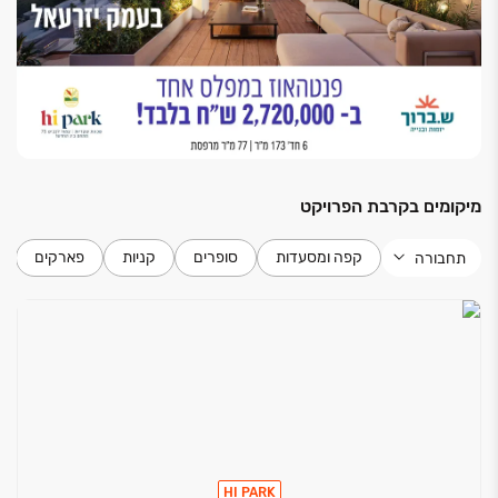
הכנות למזגן מיני מרכזי בהתאם לבחירת הקבלן
רשתות בכל הדירה למעט ממ"ד
נק' מים במרפסת / גינה
נק' גז במרפסת / גינה
חימום מים על גז
מיקומים בקרבת הפרויקט
קפה ומסעדות
סופרים
קניות
פארקים
תחבורה
HI PARK