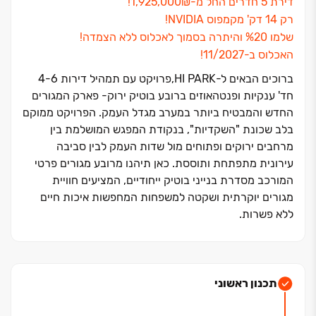
דירת 5 חדרים החל מ-1,925,000₪!
רק ‏14 דק' מקמפוס NVIDIA!
שלמו ‏20‏% והיתרה בסמוך לאכלוס ללא הצמדה!
האכלוס ב-11/2027!
ברוכים הבאים ל‏-HI PARK,פרויקט עם תמהיל דירות ‏6‏-‏4
חד' ענקיות ופנטהאוזים ברובע בוטיק ירוק- פארק המגורים
החדש והמבטיח ביותר במערב מגדל העמק. הפרויקט ממוקם
בלב שכונת "השקדיות", בנקודת המפגש המושלמת בין
מרחבים ירוקים ופתוחים מול שדות העמק לבין סביבה
עירונית מתפתחת ותוססת. כאן תיהנו מרובע מגורים פרטי
המורכב מסדרת בנייני בוטיק ייחודיים, המציעים חוויית
מגורים יוקרתית ושקטה למשפחות המחפשות איכות חיים
ללא פשרות.
הפרויקט נהנה ממיקום אסטרטגי נדיר: כ‏-‏14 דקות בלבד
מקמפוס NVIDIA ובקרבה מיידית לפארקי ההייטק רמת
גבריאל ויקנעם. הנגישות הגבוהה לצומת רמת ישי, כביש ‏6
תכנון ראשוני
ועורקי תחבורה ראשיים הופכת את HI PARK לבחירה
הכלכלית והנדל"נית הנכונה ביותר באזור הצפון. בסמוך