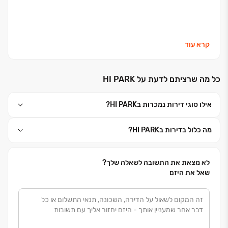
חברה משפחתית אשר הוקמה בשנת 1986 ומאז עוסקת
קרא עוד
ביזמות ובביצוע בסיווג ג' 5 פרוייקטים מגוונים כגון: שכונות
מגורים, מבנים מסחריים, הרחבות ישובים ומבני ציבור.
כל מה שרציתם לדעת על HI PARK
החברה הוקמה ע"י אבי המשפחה, מר שמואל ברוך,
ומנוהלת כיום ע"י שני בניו. למשפחה ניסיון רב שנים,
אילו סוגי דירות נמכרות בHI PARK?
תיאורטי ומעשי, בתחום הבניה על שלל רבדיה- מגורים,
מבני ציבור, תעשיה ומסחר. החברה מתמחה ביישום שיטות
מה כלול בדירות בHI PARK?
בניה מתקדמות, ומקפידה להעניק לקהל לקוחותיה מוצר
איכותי, אמין עם סטנדרט גימור מהטובים והאיכותיים בארץ.
לא מצאת את התשובה לשאלה שלך?
שאל את היזם