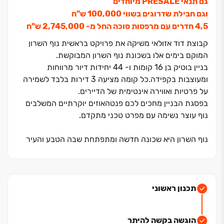
גם תנאי PRESALE מיוחדים
וגם חבילת שדרוגים בשווי ‏100,000 ש"ח
קבוצת דוד אזולאי משיקה את פרויקט בראשית נוף השרון
המוקם בימים אלו בשכונת נוף השרון המבוקשת.
בניין בוטיק בן ‏16 קומות ו- ‏44 יחידות דיור מרווחות
ומעוצבות בקפידה.כל קומה מציעה ‏3 דירות בלבד לשמירה
על פרטיות ואווירה אינטימית של הדיירים.
בפסגת הבניין מחכים לכם פנטהאוזים יוקרתיים המשלבים
נוף עוצר נשימה עם מפרט טכני מתקדם.
נוף השרון היא שכונה חדשה ומתפתחת שבה הטבע והעיר
נפגשים בהרמוניה מושלמת. לצד בנייה מודרנית ותשתיות
מתקדמות השכונה שומרת על אופייה הפסטורלי עם פארקים
מטופחים, שבילי הליכה ושטחים ירוקים המעניקים תחושת
שלווה ורוגע בלב אזור המגורים.
תכנון ראשוני
השכונה מציעה גני ילדים, מוסדות חינוך מובילים, מרכזיים
קהילתיים ומתחם מסחרי מודרני שיהפוך לנקודת מפגש
הוגשה בקשה להיתר
מרכזית לתושבים.