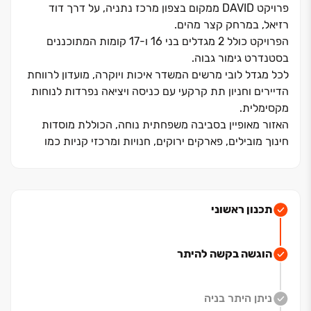
פרויקט DAVID ממקום בצפון מרכז נתניה, על דרך דוד
רזיאל, במרחק קצר מהים.
הפרויקט כולל ‏2 מגדלים בני ‏16 ו‏-17 קומות המתוכננים
בסטנדרט גימור גבוה.
לכל מגדל לובי מרשים המשדר איכות ויוקרה, מועדון לרווחת
הדיירים וחניון תת קרקעי עם כניסה ויציאה נפרדות לנוחות
מקסימלית.
האזור מאופיין בסביבה משפחתית נוחה, הכוללת מוסדות
חינוך מובילים, פארקים ירוקים, חנויות ומרכזי קניות כמו
קניון השרון הסמוך, שוק עירוני צבעוני ושוקק חיים ומרכזים
קהילתיים.
תכנון ראשוני
הוגשה בקשה להיתר
ניתן היתר בניה