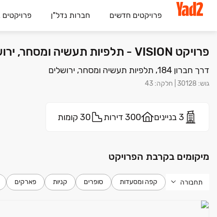
פרויקטים חדשים
חברות נדל"ן
פרויקטים 
פרויקט VISION - תלפיות תעשיה ומסחר, ירושלים | רמי לוי נדל"ן
דרך חברון 184, תלפיות תעשיה ומסחר, ירושלים
גוש
:
30128
|
חלקה
:
43
3 בניינים
300 דירות
30 קומות
מיקומים בקרבת הפרויקט
קפה ומסעדות
סופרים
קניות
פארקים
תחבורה