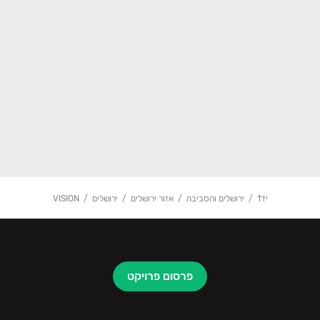
יד1
ירושלים והסביבה
אזור ירושלים
ירושלים
VISION
פרסום פרויקט