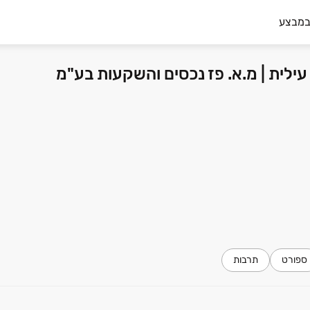
במבצע
ילית | מ.א. פז נכסים והשקעות בע"מ
ספורט
תרבות