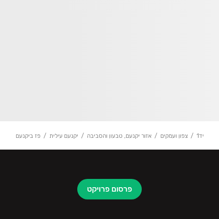
יד1
צפון ועמקים
אזור יקנעם, טבעון והסביבה
יקנעם עילית
פז ביקנעם
פרסום פרויקט