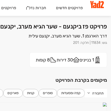
פרויקטים חדשים
חברות נדל"ן
פרויקטים 
פרויקט פז ביקנעם - שער הגיא מערב, יקנעם ע
דרך הארגמן 1, שער הגיא מערב, יקנעם עילית
גוש
:
11834
|
חלקה
:
201
1 בניינים
30 דירות
8 קומות
מיקומים בקרבת הפרויקט
קפה ומסעדות
סופרים
קניות
פארקים
תחבורה