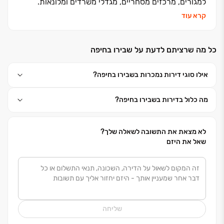
למגורים, מרכזים מסחריים, מגדלי משרדים ומלונאות.
החברה, בבעלותם של עו"ד רונית שבירו ורמי שבירו,
קרא עוד
השלימה מאז הקמתה ב-1995 את בנייתן של כ- 15 אלפי
יחידות דיור במרכז ישראל ובימים אלה היא מתכננת
כל מה שרציתם לדעת על שבירו בחיפה
ומבצעת כ- 6,500 יחידות דיור נוספות. האני מאמין שלה -
שליטה עצמאית בכל תחומי פעילותה. יושרה, נחישות
אילו סוגי דירות נמכרות בשבירו בחיפה?
והצלחה הן אבני הדרך שעליהן צועדת החברה. החברה
חרטה על דגלה את המונח ״דרך ארץ קדמה לתורה״
מה כלול בדירות בשבירו בחיפה?
ופועלת מתוך אמונה פנימית חזקה כי עשייתה תורמת
לצמיחתה ולשגשוגה של מדינת ישראל.
לא מצאת את התשובה לשאלה שלך?
שאל את היזם
שליחה