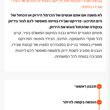
קבוצת שבירו מקימה את פרויקט המגורים החדש של העיר:
שבירו בחיפה.
לא משנה אם אתם אנשים של הכרמל הירוק או הכחול של
הים התיכון‏- פרויקט שבירו בחיפה מאפשר לכם לגור בדיוק
בנקודה שהכחול פוגש את הירוק.
מתחם המגורים החדש נבנה במיקום המושלם בעיר, קרוב
לכל מוקדי התעסוקה, החינוך, הבילוי והפנאי. הפרויקט
מאופיין במספר בניינים בסטנדרט המצוין של קבוצת שבירו,
הנבנים מסביב לשטח ירוק ולמעשה מאפשר לכם ליהנות
מסביבה בטוחה לכל המשפחה.
כאן גרות משפחות במגוון דירות מעוצבות
בפרויקט שבירו
בחיפה תוכלו למצוא מגוון דירות ‏3‏-‏4‏-‏5 חדרים, דירות גן עם
גינה צמודה ודירות פנטהאוז אל נוף מרהיב לכרמל או לים.
בתכנון הדירות הושקע מאמץ רב כדי ליצור עבורכם את
תכנון ראשוני
"דירת החלומות למשפחה" כדי שאתם תוכלו ליהנות מכל
רגע ולשנים רבות וטובות.
הוגשה בקשה להיתר
סטנדרט הבנייה של שבירו‏- מצוינות בכל שלב