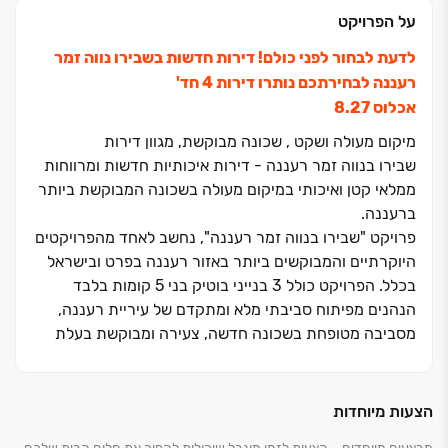
על הפרויקט
לדעת לבחור לפני כולם! דירות חדשות בשבירו נווה זמר
רעננה לבחירתכם נותרו דירות ‏4 חד'
אכלוס 8.27
מיקום מעולה ושקט , שכונה מבוקשת, מגוון דירות
שבירו בנווה זמר רעננה - דירות איכותיות חדשות ומרווחות
ממלאי קטן ואיכותי במיקום מעולה בשכונה המבוקשת ביותר
ברעננה.
פרויקט "שבירו בנווה זמר רעננה", נחשב לאחד מהפרויקטים
היוקרתיים והמבוקשים ביותר באזור רעננה בפרט ובישראל
בכלל. הפרויקט כולל ‏3 בנייני בוטיק בני ‏5 קומות בלבד
הנהנים מפיתוח סביבתי מלא ומתקדם של עיריית רעננה,
מסביבה מטופחת בשכונה חדשה, צעירה ומבוקשת בעלת
תכנון מתקדם.
הדירות המיוחדות בפרויקט הבטיחו את מקומן בשורה
הצעות מיוחדות
הראשונה של רעננה והן ממשיכות את הרמה הגבוהה שבונה