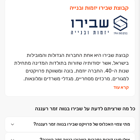
קבוצת שבירו יזמות ובנייה
קבוצת שבירו היא אחת החברות הגדולות והמובילות
בישראל, אשר יסודותיה שזורות בתולדות המדינה מתחילת
שנות ה-40. החברה יוזמת, בונה ומשווקת פרויקטים
למגורים, מרכזים מסחריים, מגדלי משרדים ומלונאות.
החברה, בבעלותם של עו"ד רונית שבירו ורמי שבירו,
קרא עוד
השלימה מאז הקמתה ב-1995 את בנייתן של כ- 15 אלפי
יחידות דיור במרכז ישראל ובימים אלה היא מתכננת
כל מה שרציתם לדעת על שבירו בנווה זמר רעננה
ומבצעת כ- 6,500 יחידות דיור נוספות. האני מאמין שלה -
שליטה עצמאית בכל תחומי פעילותה. יושרה, נחישות
מתי צפוי האכלוס של פרויקט שבירו בנווה זמר רעננה?
והצלחה הן אבני הדרך שעליהן צועדת החברה. החברה
חרטה על דגלה את המונח ״דרך ארץ קדמה לתורה״
אילו סוגי דירות נמכרות בשבירו בנווה זמר רעננה?