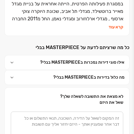
במסגרת פעילותה הפרטית, הייתה אחראית על בניית מגדל
מאייר ברוטשילד, מגדלי תל אביב, שכונת היוקרה צוקי
ארסוף , מגדלי ארלוזורוב ומגדלי נאמן. החל מ2011 החברה
הינה חברה בורסאית יציבה, אשר הקימה ומקימה כמה
קרא עוד
מפרויקטים המגורים והמסחר היוקרתיים ביותר בתל אביב
ביניהם שדרות איינשטיין BLVD בגוש הגדול, מגדלי
כל מה שרציתם לדעת על MASTERPIECE בבלי
הארבעה, מגדל שד"ל, מגדלי חוות גורדון ומגדל המשרדים
H TOWER, ועוד עשרות פרויקטים ברחבי תל אביב.
אילו סוגי דירות נמכרות בMASTERPIECE בבלי?
מה כלול בדירות בMASTERPIECE בבלי?
לא מצאת את התשובה לשאלה שלך?
שאל את היזם