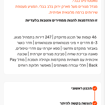
מאסטרפיס בבלי.
מגדל מגורים מעל פארק ירוק בלב בבלי, המציע מעטפת
שירותים ברמה מלונאית אמיתית.
‏זו ההזדמנות להנות ממחירים והטבות בלעדיות
‏46
קומות של תכנון מדוקדק ‏| ‏247 דירות בתמהיל מגוון,
‏3‏-‏6 חדרים + מיני פנטהאוזים ופנטהאוזים ‏| חדר כושר
באבזור מתקדם וחדשני ‏| ספא יוקרתי עם חדרי טיפולים,
סאונה ובריכת שחיה ‏| סביבת מגורים יוקרתית ‏| שכונה
איכותית עם תשתיות מתקדמות וקהילה תומכת ‏| מודל
Pay
Back ‏|
חללי עבודה משותפים ‏| מאפשר חלוקת רווחים
מהשירותים והמתקנים המוצעים במגדל
תכנון ראשוני
הוגשה בקשה להיתר