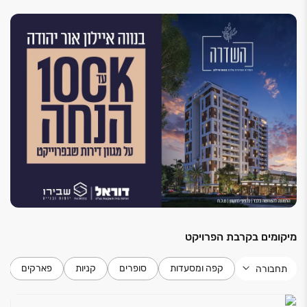
וחדרי רחצה מעוצבים, וכן ביצוע מדויק ברמת הגמר הגבוהה
ביותר, כל אלה משלימים את תחושת מגורי הבוטיק בפרויקט.
כל הדירות בעלות מפרט עשיר ורמת ביצוע גבוהה ומוקפדת
בכל חדרי הבית, בדגש על חדרי רחצה מפוארים ומטבח גדול
שהוא פשוט חלום.
כל הדירות כוללות מרפסות שמש מרווחות וחנייה פרטית
בחניון תת-קרקעי .
*המבצע בכפוף להלוואת קבלן של בנק הפועלים עד
מיקומים בקרבת הפרויקט
קפה ומסעדות
סופרים
קניות
פארקים
תחבורה