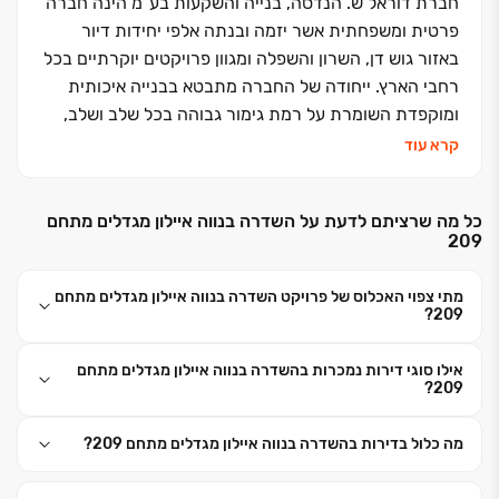
חברת דוראל ש. הנדסה, בנייה והשקעות בע"מ הינה חברה
פרטית ומשפחתית אשר יזמה ובנתה אלפי יחידות דיור
באזור גוש דן, השרון והשפלה ומגוון פרויקטים יוקרתיים בכל
רחבי הארץ. ייחודה של החברה מתבטא בבנייה איכותית
ומוקפדת השומרת על רמת גימור גבוהה בכל שלב ושלב,
ביחס אישי ובליווי מקצועי לדיירים לאורך כל הדרך עד
קרא עוד
מסירת הדירה. אנו בחברת דוראל ש. דוגלים באמינות,
במקצועיות, בעמידה בלוחות זמנים ומעל הכול במצוינות
כל מה שרציתם לדעת על השדרה בנווה איילון מגדלים מתחם
ובאיכות בנייה ללא פשרות.
209
החברה בונה בסטנדרטים הגבוהים ביותר, תוך הקפדה על
תקני האיכות והבטיחות, שמירה על זמני האכלוס, תכנון
מתי צפוי האכלוס של פרויקט השדרה בנווה איילון מגדלים מתחם
ועיצוב מודרניים, ליווי מקצועי וצמוד לכל אורך הליך
209?
הרכישה ועד לאחר המסירה והכל תחת חברה אחת.
אילו סוגי דירות נמכרות בהשדרה בנווה איילון מגדלים מתחם
209?
מה כלול בדירות בהשדרה בנווה איילון מגדלים מתחם 209?