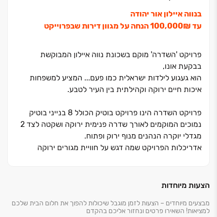
בנווה איילון אור יהודה
עד ₪‏100,000 הנחה על מגוון דירות שבפרוייקט
פרויקט 'השדרה' מוקם בשכונת נווה איילון המבוקשת
בבקעת אונו,
הוא געגוע לילדות ישראלית כמו פעם... המציע למשפחות
איכות חיים ירוקה וקהילתית בין העיר לטבע.
פרויקט השדרה הינו פרויקט בוטיק הכולל ‏8 בנייני בוטיק
נמוכים המוקמים לאורך שדרה פנימית ירוקה ושקטה לצד ‏2
מגדלי יוקרה הנהנים מנוף ירוק ופתוח.
אדריכלות הפרויקט שמה דגש על חוויית מגורים ירוקה
ושקטה, כאשר השדרה הירוקה החוצה את הפרויקט יוצרת
אופי אינטימי ופרטי. עיצוב הדירות נועד למקסם את המרווח
הפנימי, חללים גדולים ומוארים החוגגים את החוץ והטבע
הצעות מיוחדות
ומכניסים אותו לתוך הבית, לצד מפרט טכני עשיר ומוקפד
מבצעים מיוחדים – הצעות לזמן מוגבל שיכולות להפוך את חלום הבית שלכם
הכולל מטבח מעוצב וגדול המותאם למשפחות ישראליות
למציאות! השאירו פרטים ונחזור אליכם בהקדם