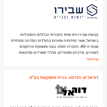
קבוצת שבירו היא אחת החברות הגדולות והמובילות
בישראל, אשר יסודותיה שזורות בתולדות המדינה מתחילת
שנות ה-40. החברה יוזמת, בונה ומשווקת פרויקטים
למגורים, מרכזים מסחריים, מגדלי משרדים ומלונאות.
החברה, בבעלותם של עו"ד רונית שבירו ורמי שבירו,
קרא עוד
השלימה מאז הקמתה ב-1995 את בנייתן של כ- 15 אלפי
יחידות דיור במרכז ישראל ובימים אלה היא מתכננת
ומבצעת כ- 6,500 יחידות דיור נוספות. האני מאמין שלה -
דוראל ש. הנדסה, בנייה והשקעות בע"מ
שליטה עצמאית בכל תחומי פעילותה. יושרה, נחישות
והצלחה הן אבני הדרך שעליהן צועדת החברה. החברה
חרטה על דגלה את המונח ״דרך ארץ קדמה לתורה״
ופועלת מתוך אמונה פנימית חזקה כי עשייתה תורמת
לצמיחתה ולשגשוגה של מדינת ישראל.