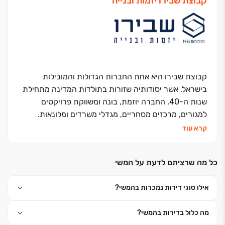
קבוצת שבירו יזמות ובנייה
קבוצת שבירו היא אחת החברות הגדולות והמובילות
בישראל, אשר יסודותיה שזורות בתולדות המדינה מתחילת
שנות ה-40. החברה יוזמת, בונה ומשווקת פרויקטים
למגורים, מרכזים מסחריים, מגדלי משרדים ומלונאות.
החברה, בבעלותם של עו"ד רונית שבירו ורמי שבירו,
קרא עוד
השלימה מאז הקמתה ב-1995 את בנייתן של כ- 15 אלפי
יחידות דיור במרכז ישראל ובימים אלה היא מתכננת
כל מה שרציתם לדעת על המשי
ומבצעת כ- 6,500 יחידות דיור נוספות. האני מאמין שלה -
שליטה עצמאית בכל תחומי פעילותה. יושרה, נחישות
אילו סוגי דירות נמכרות בהמשי?
והצלחה הן אבני הדרך שעליהן צועדת החברה. החברה
חרטה על דגלה את המונח ״דרך ארץ קדמה לתורה״
מה כלול בדירות בהמשי?
ופועלת מתוך אמונה פנימית חזקה כי עשייתה תורמת