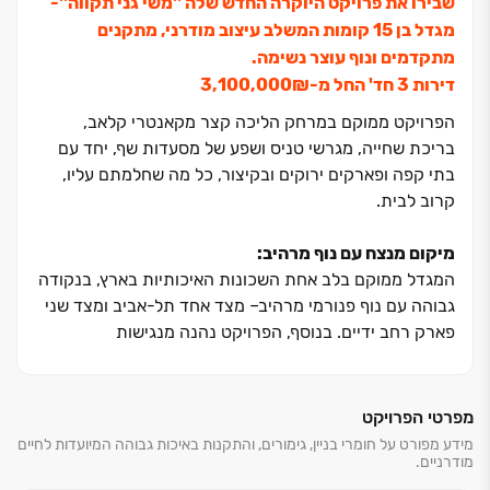
שבירו את פרויקט היוקרה החדש שלה ''משי גני תקווה''-
מגדל בן ‏15 קומות המשלב עיצוב מודרני, מתקנים
מתקדמים ונוף עוצר נשימה.
דירות ‏3 חד' החל מ-‏₪‏3,100,000
הפרויקט ממוקם במרחק הליכה קצר מקאנטרי קלאב,
בריכת שחייה, מגרשי טניס ושפע של מסעדות שף, יחד עם
בתי קפה ופארקים ירוקים ובקיצור, כל מה שחלמתם עליו,
קרוב לבית.
מיקום מנצח עם נוף מרהיב:
המגדל ממוקם בלב אחת השכונות האיכותיות בארץ, בנקודה
גבוהה עם נוף פנורמי מרהיב‏– מצד אחד תל-אביב ומצד שני
פארק רחב ידיים. בנוסף, הפרויקט נהנה מנגישות
מהירה לצירי התנועה המרכזיים, כמו כביש ‏4 וכביש אלוף
שדה. מיקום המגדל מאפשר לכם ליהנות משילוב מושלם בין
חיי משפחה, תרבות ופנאי ‏– מוסדות חינוך מצוינים, פארקים
מפרטי הפרויקט
ירוקים, מסעדות, פאבים, סופרים, תחבורה ציבורית ועוד.
מידע מפורט על חומרי בניין, גימורים, והתקנות באיכות גבוהה המיועדות לחיים
מודרניים.
תושבי השכונה נהנים מנוחות מקסימלית ושילוב מופלא בין
נגישות עירונית לאווירת מגורים שלווה, פינת חמד המשלבת