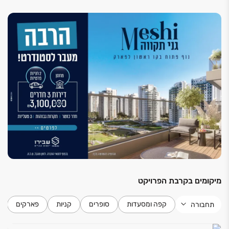
בממ"ד דלת ביטחון + דלת עץ פנימית
*בכפוף לתנאי החברה.
אינטרקום מסך בכניסה לדירה
תריסי גלילה חשמליים בכל הדירה (למעט ממ"ד וחדרי
רחצה)
חימום מים: באמצעות אנרגיה סולארית + דוד חשמל
לובי יוקרתי בחלל גבוה מעוצב מרוהט עי המעצב עודד
חלף
3 מעליות מפוארות לכל בניין, כולל מסך דיגיטלי במעלית
חדר כושר מאובזר וממוזג הכולל מטבחון ושירותים
שוט אשפה קומתי מקומה 1 ועד קומה 14
מחסן לכל דירה
מיקומים בקרבת הפרויקט
קפה ומסעדות
סופרים
קניות
פארקים
תחבורה