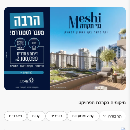
בממ"ד דלת ביטחון + דלת עץ פנימית
*בכפוף לתנאי החברה.
אינטרקום מסך בכניסה לדירה
תריסי גלילה חשמליים בכל הדירה (למעט ממ"ד וחדרי
רחצה)
חימום מים: באמצעות אנרגיה סולארית + דוד חשמל
לובי יוקרתי בחלל גבוה מעוצב מרוהט עי המעצב עודד
חלף
3 מעליות מפוארות לכל בניין, כולל מסך דיגיטלי במעלית
חדר כושר מאובזר וממוזג הכולל מטבחון ושירותים
שוט אשפה קומתי מקומה 1 ועד קומה 14
מחסן לכל דירה
מיקומים בקרבת הפרויקט
קפה ומסעדות
סופרים
קניות
פארקים
תחבורה