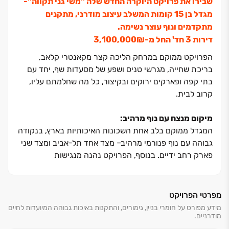
שבירו את פרויקט היוקרה החדש שלה ''משי גני תקווה''-
מגדל בן ‏15 קומות המשלב עיצוב מודרני, מתקנים
מתקדמים ונוף עוצר נשימה.
דירות ‏3 חד' החל מ-‏₪‏3,100,000
הפרויקט ממוקם במרחק הליכה קצר מקאנטרי קלאב,
בריכת שחייה, מגרשי טניס ושפע של מסעדות שף, יחד עם
בתי קפה ופארקים ירוקים ובקיצור, כל מה שחלמתם עליו,
קרוב לבית.
מיקום מנצח עם נוף מרהיב:
המגדל ממוקם בלב אחת השכונות האיכותיות בארץ, בנקודה
גבוהה עם נוף פנורמי מרהיב‏– מצד אחד תל-אביב ומצד שני
פארק רחב ידיים. בנוסף, הפרויקט נהנה מנגישות
מהירה לצירי התנועה המרכזיים, כמו כביש ‏4 וכביש אלוף
שדה. מיקום המגדל מאפשר לכם ליהנות משילוב מושלם בין
חיי משפחה, תרבות ופנאי ‏– מוסדות חינוך מצוינים, פארקים
מפרטי הפרויקט
ירוקים, מסעדות, פאבים, סופרים, תחבורה ציבורית ועוד.
מידע מפורט על חומרי בניין, גימורים, והתקנות באיכות גבוהה המיועדות לחיים
מודרניים.
תושבי השכונה נהנים מנוחות מקסימלית ושילוב מופלא בין
נגישות עירונית לאווירת מגורים שלווה, פינת חמד המשלבת