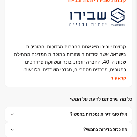
קבוצת שבירו יזמות ובנייה
קבוצת שבירו היא אחת החברות הגדולות והמובילות
בישראל, אשר יסודותיה שזורות בתולדות המדינה מתחילת
שנות ה-40. החברה יוזמת, בונה ומשווקת פרויקטים
למגורים, מרכזים מסחריים, מגדלי משרדים ומלונאות.
החברה, בבעלותם של עו"ד רונית שבירו ורמי שבירו,
קרא עוד
השלימה מאז הקמתה ב-1995 את בנייתן של כ- 15 אלפי
יחידות דיור במרכז ישראל ובימים אלה היא מתכננת
כל מה שרציתם לדעת על המשי
ומבצעת כ- 6,500 יחידות דיור נוספות. האני מאמין שלה -
שליטה עצמאית בכל תחומי פעילותה. יושרה, נחישות
אילו סוגי דירות נמכרות בהמשי?
והצלחה הן אבני הדרך שעליהן צועדת החברה. החברה
חרטה על דגלה את המונח ״דרך ארץ קדמה לתורה״
מה כלול בדירות בהמשי?
ופועלת מתוך אמונה פנימית חזקה כי עשייתה תורמת