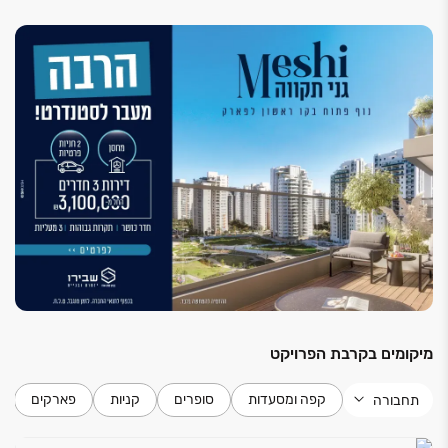
בממ"ד דלת ביטחון + דלת עץ פנימית
*בכפוף לתנאי החברה.
אינטרקום מסך בכניסה לדירה
תריסי גלילה חשמליים בכל הדירה (למעט ממ"ד וחדרי
רחצה)
חימום מים: באמצעות אנרגיה סולארית + דוד חשמל
לובי יוקרתי בחלל גבוה מעוצב מרוהט עי המעצב עודד
חלף
3 מעליות מפוארות לכל בניין, כולל מסך דיגיטלי במעלית
חדר כושר מאובזר וממוזג הכולל מטבחון ושירותים
שוט אשפה קומתי מקומה 1 ועד קומה 14
מחסן לכל דירה
מיקומים בקרבת הפרויקט
קפה ומסעדות
סופרים
קניות
פארקים
תחבורה