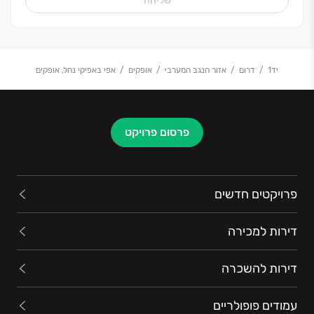
שליחה
בראש שקט ובשותף שהולך איתכם יד ביד עד לקבלת
המפתח
.
אפי קפיטל. הבית שלכם, האחריות שלנו
.
יד1
דרום
אזור הנגב המערבי
אופקים
אפי באפיקי נחל, אופקים
פרסום פרויקט
פרויקטים חדשים
דירות למכירה
דירות להשכרה
עמודים פופולריים