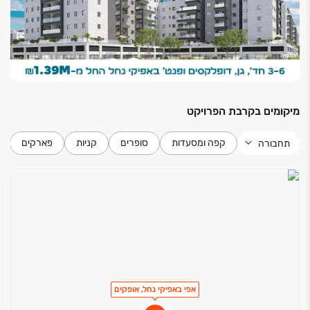
חניה פרטית
חדרי שירותים ואמבטיה
אינטרפוץ 4 דרך
אסלות תלויות עם מיכל הדחה סמוי.
מיקומים בקרבת הפרויקט
ארונות אמבטיה אינטגרליים מעוצבים במספר גוונים
לבחירה
חיפויים לחדרי רחצה עד גובה משקוף ו/או אריח שלם
קפה ומסעדות
סופרים
קניות
פארקים
תחבורה
במבחר גוונים
אמבטיה אקרילית
אפי באפיקי נחל, אופקים