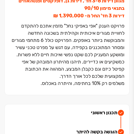
מגוון דירות ‏3-6 חד', דירות גן, דופלקסים ופנטהאוזים
בתנאי מימון ‏10/‏90
דירות ‏3 חד' החל מ- ‏1,390,000 ‏₪
פרויקט הענק "אפי באפיקי נחל" מזמין אתכם להתקדם
לחוויית מגורים איכותית וקהילתית בשכונה החדשה
והמבוקשת ביותר באופקים. הפרויקט כולל ‏6 מתחמי מגורים
ומסחר המתוכננים בקפידה, עם דגש על מפרט טכני עשיר
ומושקע המעניק לכם שקט נפשי ואיכות חיים ללא פשרות.
כמשקיעים או כדיירים, תיהנו מהיתרון המובהק של אפי
קפיטל כיזם וגם כקבלן המבצע, המהווה את הכתובת
המקצועית שלכם לכל אורך הדרך
.
משלמים רק ‏10% בחתימה, והיתרה באכלוס.
בואו לבחור השקעה חכמה מבין דירות ‏3-6 חדרים, דירות גן,
דופלקסים ופנטהאוזים בעיצוב מודרני - במרחק שעה בלבד
מגוש דן, בסמוך לרכבת, לצירי תנועה מרכזיים ולמרכז העיר
המתחדש.
תכנון ראשוני
‏10 דק' מפארק התעסוקה בבאר שבע ‏| סמוך לרכבת ‏| קרוב
לכניסות והיציאות מהעיר ‏| פארקים ירוקים ‏| מתחמי מסחר
הוגשה בקשה להיתר
ומוסדות תרבות