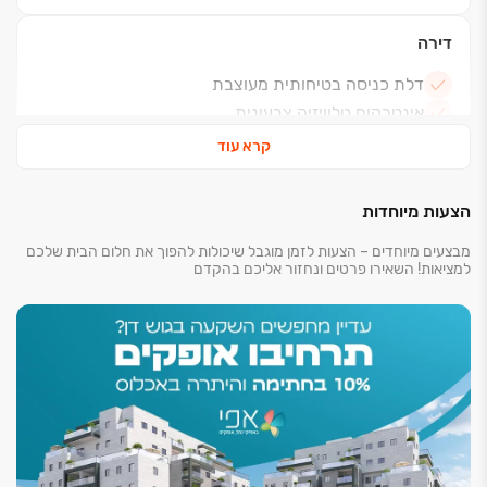
דירה
דלת כניסה בטיחותית מעוצבת
אינטרקום טלוויזיה צבעונית
ריצוף 80/80
קרא עוד
ריצוף דמוי פרקט במרפסת שמש
נקודת טלפון וTV בכל חדר
הצעות מיוחדות
הכנה למיזוג
מבצעים מיוחדים – הצעות לזמן מוגבל שיכולות להפוך את חלום הבית שלכם
נק' מים וגז במרפסת שמש
למציאות! השאירו פרטים ונחזור אליכם בהקדם
חלונות בזיגוג כפול
תריסים חשמליים בכל הדירה, למעט ממ"ד וחדרים
רטובים.
רשתות בכל הדירה למעט ממ"ד וחסרים רטובים.
בניין
לובי כניסה מעוצב
מועדון דיירים