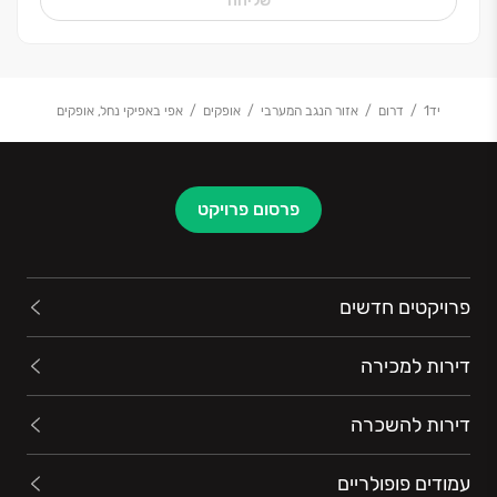
שליחה
בראש שקט ובשותף שהולך איתכם יד ביד עד לקבלת
המפתח
.
אפי קפיטל. הבית שלכם, האחריות שלנו
.
יד1
דרום
אזור הנגב המערבי
אופקים
אפי באפיקי נחל, אופקים
פרסום פרויקט
פרויקטים חדשים
דירות למכירה
דירות להשכרה
עמודים פופולריים