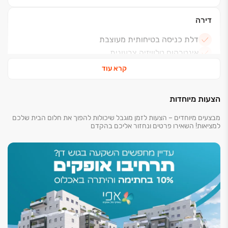
דירה
דלת כניסה בטיחותית מעוצבת
אינטרקום טלוויזיה צבעונית
ריצוף 80/80
קרא עוד
ריצוף דמוי פרקט במרפסת שמש
נקודת טלפון וTV בכל חדר
הצעות מיוחדות
הכנה למיזוג
מבצעים מיוחדים – הצעות לזמן מוגבל שיכולות להפוך את חלום הבית שלכם
נק' מים וגז במרפסת שמש
למציאות! השאירו פרטים ונחזור אליכם בהקדם
חלונות בזיגוג כפול
תריסים חשמליים בכל הדירה, למעט ממ"ד וחדרים
רטובים.
רשתות בכל הדירה למעט ממ"ד וחסרים רטובים.
בניין
לובי כניסה מעוצב
מועדון דיירים