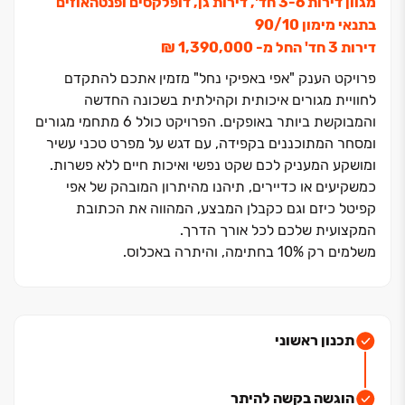
מגוון דירות ‏3-6 חד', דירות גן, דופלקסים ופנטהאוזים
בתנאי מימון ‏10/‏90
דירות ‏3 חד' החל מ- ‏1,390,000 ‏₪
פרויקט הענק "אפי באפיקי נחל" מזמין אתכם להתקדם
לחוויית מגורים איכותית וקהילתית בשכונה החדשה
והמבוקשת ביותר באופקים. הפרויקט כולל ‏6 מתחמי מגורים
ומסחר המתוכננים בקפידה, עם דגש על מפרט טכני עשיר
ומושקע המעניק לכם שקט נפשי ואיכות חיים ללא פשרות.
כמשקיעים או כדיירים, תיהנו מהיתרון המובהק של אפי
קפיטל כיזם וגם כקבלן המבצע, המהווה את הכתובת
המקצועית שלכם לכל אורך הדרך
.
משלמים רק ‏10% בחתימה, והיתרה באכלוס.
בואו לבחור השקעה חכמה מבין דירות ‏3-6 חדרים, דירות גן,
דופלקסים ופנטהאוזים בעיצוב מודרני - במרחק שעה בלבד
מגוש דן, בסמוך לרכבת, לצירי תנועה מרכזיים ולמרכז העיר
המתחדש.
תכנון ראשוני
‏10 דק' מפארק התעסוקה בבאר שבע ‏| סמוך לרכבת ‏| קרוב
לכניסות והיציאות מהעיר ‏| פארקים ירוקים ‏| מתחמי מסחר
הוגשה בקשה להיתר
ומוסדות תרבות