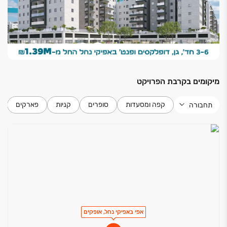
חניה פרטית
חדרי שירותים ואמבטיה
אינטרפוץ 4 דרך
אסלות תלויות עם מיכל הדחה סמוי.
מיקומים בקרבת הפרויקט
ארונות אמבטיה אינטגרליים מעוצבים במספר גוונים
לבחירה
חיפויים לחדרי רחצה עד גובה משקוף ו/או אריח שלם
קפה ומסעדות
סופרים
קניות
פארקים
תחבורה
במבחר גוונים
אמבטיה אקרילית
אפי באפיקי נחל, אופקים