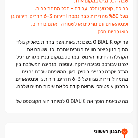
שבה הכל נגיש במקום אחד.
בריכה, קולנוע וחללי עבודה ‏- הכל מתחת לבית.
מעל ‏50‏% מהדירות כבר נמכרו! דירות ‏3‏-‏6 חדרים, דירות גן
ופנטהאוזים עם נוף לים או לשמורה‏- אתם בוחרים.
בואו להיות חלק.
פרויקט O BIALIK בשכונת נאות אפק בקרית ביאליק נולד
מתוך חזון ליצור חוויית מגורים אחרת, כזו ששמה את
הקהילה והחיבור האנושי במרכז. במקום בניין מגורים רגיל,
יצרנו עבורכם סביבה ירוקה, עוטפת ומזמינה המשלבת בין
מגדל יוקרה לבנייני בוטיק. כאן, המשפחה שלכם נהנית
מתמהיל דירות מגוון של ‏3‏-‏6 חדרים, דירות גן ופנטהאוזים,
בתכנון אופטימלי שרואה קודם כל את איכות החיים שלכם.
מה שבאמת הופך את O BIALIK למיוחד הוא הקונספט של
"הכל במקום אחד". דמיינו חיים שבהם הבריכה הפרטית,
חדר הכושר, אולם הקולנוע וחללי העבודה המשותפים
נמצאים במרחק מעלית מהסלון. התכנון האדריכלי מעודד
מפגשים טבעיים בין שכנים ויוצר סגנון חיים שבו הכל נגיש
תכנון ראשוני