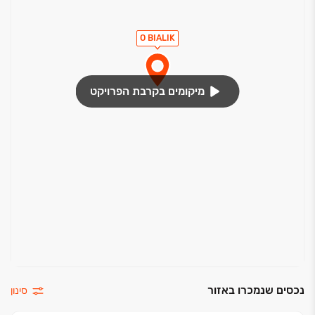
בניין
בניה ירוקה
O BIALIK
מעליות מהירות
חניונים מקורים
מועדון דיירים
מיקומים בקרבת הפרויקט
חדר כושר
חללי עבודה שיתופיים
חדר קולנוע
בריכות חוץ: בריכת שחיה + בריכת פעוטות
עמדות טעינת רכבים חשמליים
נכסים שנמכרו באזור
סינון