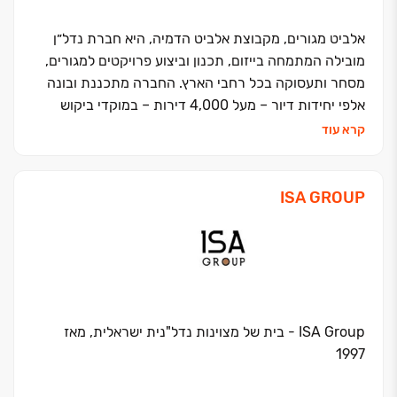
אלביט מגורים, מקבוצת אלביט הדמיה, היא חברת נדל״ן
מובילה המתמחה בייזום, תכנון וביצוע פרויקטים למגורים,
מסחר ותעסוקה בכל רחבי הארץ. החברה מתכננת ובונה
אלפי יחידות דיור – מעל 4,000 דירות – במוקדי ביקוש
מרכזיים כמו ירושלים, לוד, חיפה, בית שמש, אשקלון, בת ים,
קרא עוד
קריית ביאליק ואילת.
אלביט מגורים פועלת בדגש על התחדשות עירונית ושכונות
חדשות, ומשלבת תכנון אדריכלי מוקפד, חומרים איכותיים
ISA GROUP
ופיקוח צמוד בכל שלבי הביצוע, מתוך מחויבות לנוחות,
לבטיחות ולאיכות החיים של הדיירים. הפרויקטים של
החברה מאופיינים בתמהיל דירות מגוון למשפחות, זוגות
צעירים ומשפרי דיור, לצד שטחי מסחר ותעסוקה המייצרים
קהילה תוססת ומרקם עירוני חי.
כחלק מקבוצת אלביט הדמיה, חברה ציבורית יציבה ובעלת
ISA Group - בית של מצוינות נדל"נית ישראלית, מאז
איתנות פיננסית, נהנים הרוכשים משקט נפשי, שקיפות
1997
מלאה וליווי מקצועי מהחתימה ועד קבלת המפתח ולאורך
שנות המגורים.